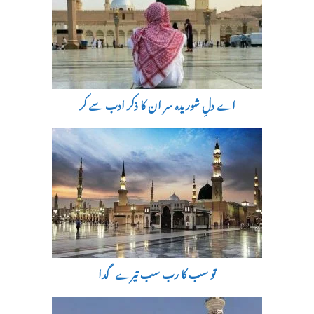
اے دلِ شوریدہ سر ان کا ذکر ادب سے کر
تو سب کا رب سب تیرے گدا