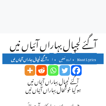
آگئے لجپال بہاراں آئیاں نیں
Naat Lyrics
»
اردو نعتیں
»
ا
»
آگئے لجپال بہاراں آئیاں نیں
آگئے لجپال بہاراں آئیاں نیں
ہو گیا خوشحال بہاراں آئیاں نیں
حوراں دینڑں مبارکاں آمنہ مائی