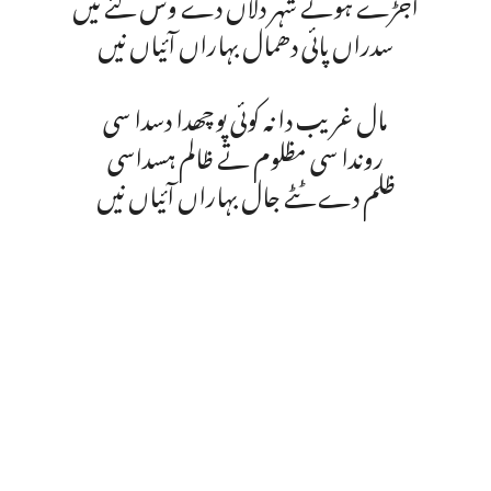
اجڑے ہوئے شہر دلاں دے وس گئے نیں
سدراں پائی دھمال بہاراں آئیاں نیں
مال غریب دا نہ کوئی پوچھدا دسدا سی
روندا سی مظلوم تے ظالم ہسداسی
ظلم دے ٹٹے جال بہاراں آئیاں نیں