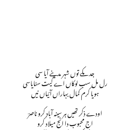
جد مکے توں شہر مدینے آیا سی
رل مل سب لوکاں اے گیت سنایاسی
ہویا کرم کمال بہاراں آئیاں نیں
اودے ذکر تھیں ہر سینہ آباد کرو ناصرؔ
اج محبوب دا انج میلاد کرو