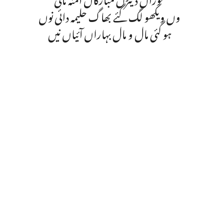
وں ویکھو لگ گئے بھاگ حلیمہ دائی نوں
ہو گئی مال و مال بہاراں آئیاں نیں