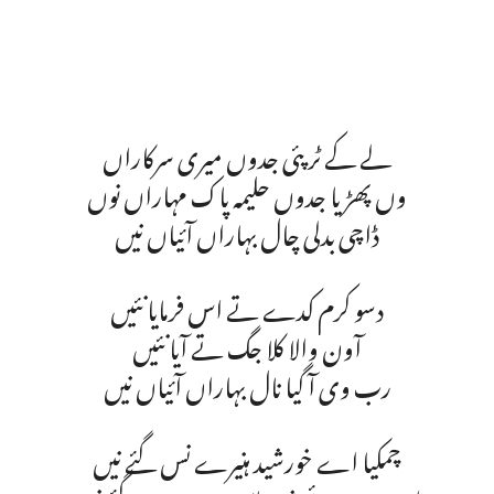
لے کے ٹر پئی جدوں میری سرکاراں
وں پھڑیا جدوں حلیمہ پاک مہاراں نوں
ڈاچی بدلی چال بہاراں آئیاں نیں
دسو کرم کدے تے اس فرمایا نئیں
آون والا کلا جگ تے آیا نئیں
رب وی آ گیا نال بہاراں آئیاں نیں
چمکیا اے خورشید ہنیرے نس گئے نیں