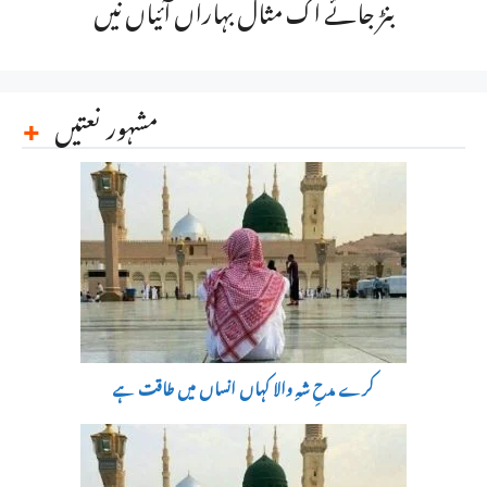
بنڑ جائے اک مثال بہاراں آئیاں نیں
مشہور نعتیں
کرے مدحِ شہِ والا کہاں انساں میں طاقت ہے