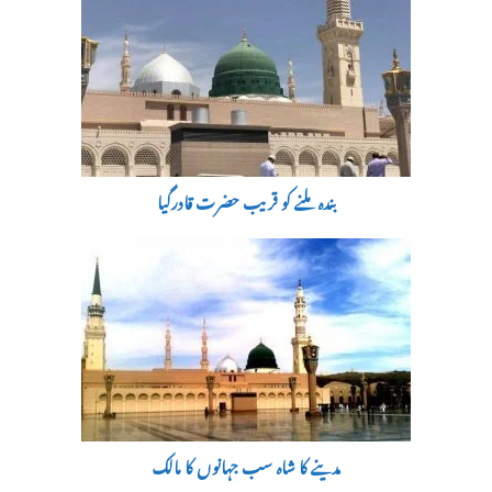
بندہ ملنے کو قریب حضرت قادرگیا
مدینے کا شاہ سب جہانوں کا مالک