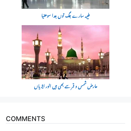
طیبہ سارے جگ توں جدا سوھنیا
عارض شمس و قمر سے بھی ہیں انور ایڑیاں
COMMENTS