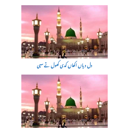
دل دیاں اکھاں کدی کھول تے سہی