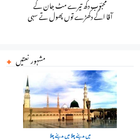
محبؔوب دکھ تیرے مٹ جان گے
آقا اگے دکھڑے توں پھول تے سہی
مشہور نعتیں
میں مدینے چلا میں مدینے چلا