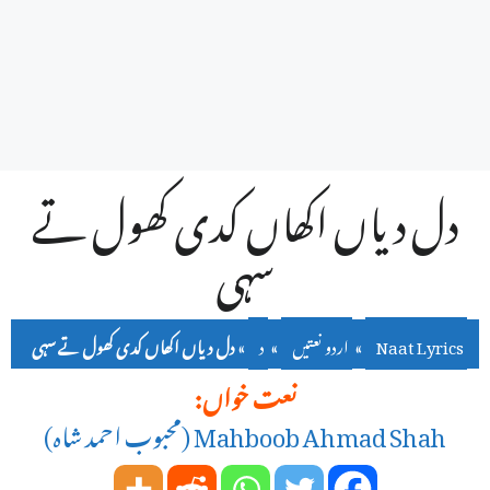
دل دیاں اکھاں کدی کھول تے
سہی
Naat Lyrics
»
اردو نعتیں
»
د
»
دل دیاں اکھاں کدی کھول تے سہی
نعت خواں:
Mahboob Ahmad Shah (محبوب احمد شاہ)