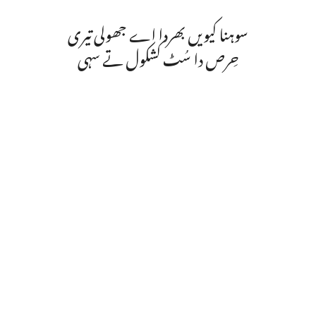
سوہنا کیویں بھردا اے جھولی تیری
حِرص دا سُٹ کشکول تے سہی