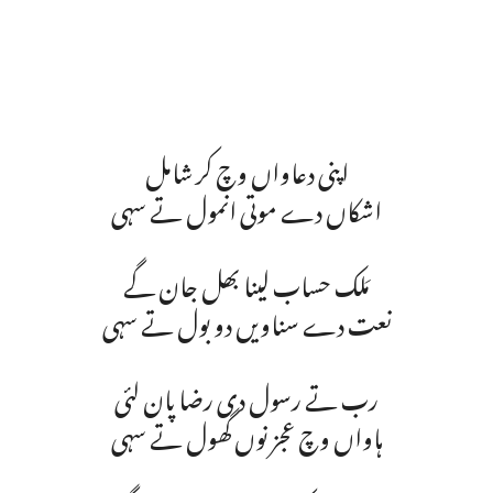
اپنی دعاواں وچ کر شامل
اشکاں دے موتی انمول تے سہی
مَلک حساب لینا بھل جان گے
نعت دے سناویں دو بول تے سہی
رب تے رسول دی رضا پان لئی
ہاواں وچ عجز نوں گھول تے سہی