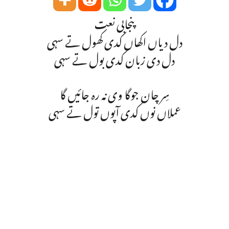
پنجابی نعت
دل دیاں اکھاں کدی کھول تے سہی
دل دی زبان کدی بول تے سہی
سِر چان جوگا وی نہ رہ جائیں گا
عملاں نوں کدی آپوں تول تے سہی