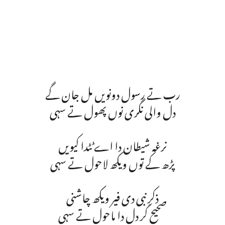
رب تے رسول دونویں مل جان گے
دل والی نگری نوں پھول تے سہی
نرغہ شیطان دا اے ٹٹدا کیویں
پڑھ کے توں ویکھ لاحول تے سہی
ذکرِ نبی دی فیر ویکھ چاشنی
صحیح کر دل دا ماحول تے سہی