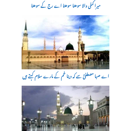
میرا کملی والا سوھنا سوھنا اے رج کے سوھنا
اے صبا مصطفیؐ سے کہ دینا غم کے مارے سلام کہتے ہیں