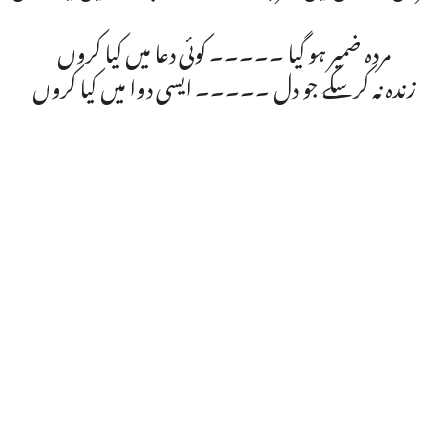
مردہ ضمیر ہو گیا ۔۔۔۔۔ کوئی دعا میں کیا کروں
زندہ نہ کر سکے جو دل ۔۔۔۔۔ ایسی دوا میں کیا کروں