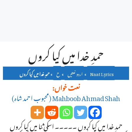
حمدِ خدا میں کیا کروں
Naat Lyrics
»
اردو نعتیں
»
ح
»
حمدِ خدا میں کیا کروں
نعت خواں:
Mahboob Ahmad Shah (محبوب احمد شاہ)
حمدِ خدا میں کیا کروں ۔۔۔۔۔ اسکی ثنا میں کیا کروں