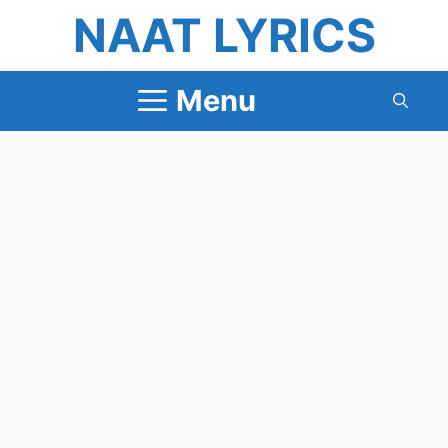
Skip
NAAT LYRICS
to
content
Menu