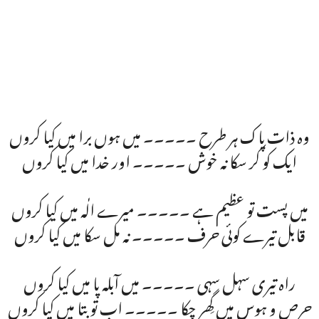
وہ ذات پاک ہر طرح ۔۔۔۔۔ میں ہوں برا میں کیا کروں
ایک کو کر سکا نہ خوش ۔۔۔۔۔ اور خدا میں کیا کروں
میں پست تو عظیم ہے ۔۔۔۔۔ میرے الٰہ میں کیا کروں
قابل تیرے کوئی حرف ۔۔۔۔۔ نہ مل سکا میں کیا کروں
راہ تیری سہل سہی ۔۔۔۔۔ میں آبلہ پا میں کیا کروں
حرص و ہوس میں گِھر چکا ۔۔۔۔۔ اب تو بتا میں کیا کروں