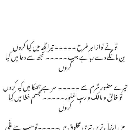
تو نے نوازا ہر طرح ۔۔۔۔۔ تیرا گِلہ میں کیا کروں
بن مانگے دے رہا ہے جب ۔۔۔۔۔ تجھ سے دعا میں کیا
کروں
تیرے حضور شرم سے ۔۔۔۔۔ سر ہے جھکا میں کیا کروں
تو خالق و مالک و ربِ غفور ۔۔۔۔۔مجسم خطا میں کیا
کروں
میں ارزل تریں تیری مخلوق میں۔۔۔۔۔توسب سے عُلٰی