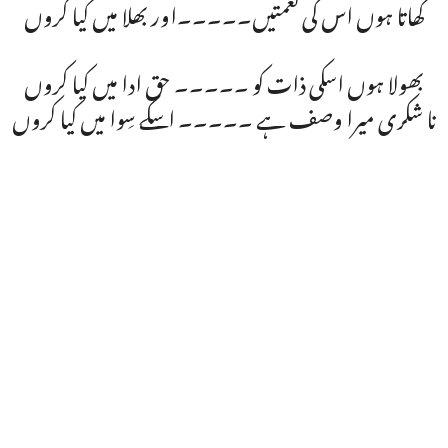
کھاتا ہوں اس کی نعمتیں۔۔۔۔۔اور بھلا میں کیا کروں
بھولا ہوں اسکی ذات کو ۔۔۔۔۔ حق ادا میں کیا کروں
نا شکری میرا وصف ہے ۔۔۔۔۔ اسکے سِوا میں کیا کروں