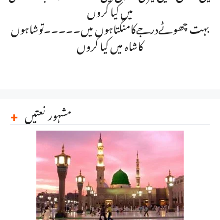
میں کیا کروں
بہت چھوٹےدرجےکامنگتاہوں میں۔۔۔۔۔توشاہوں
کاشاہ میں کیا کروں
مشہور نعتیں