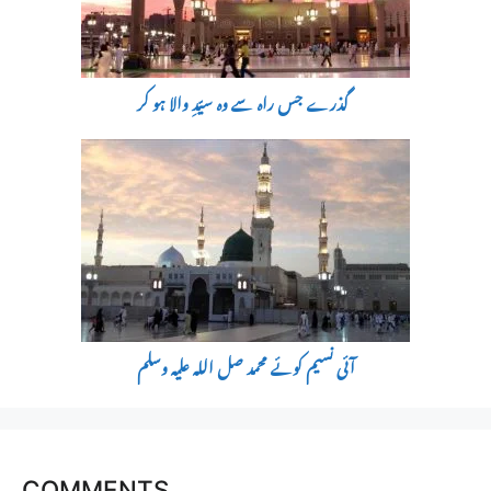
گذرے جس راہ سے وہ سیّدِ والا ہو کر
آئی نسیم کوئے محمد صل اللہ علیہ وسلم
COMMENTS