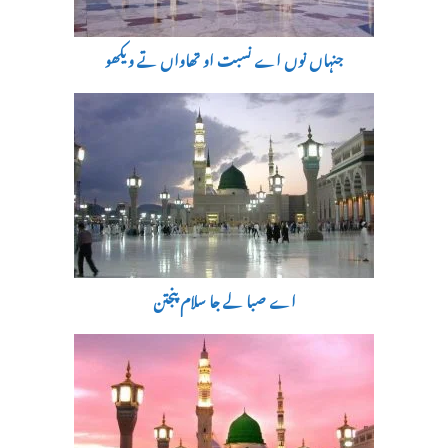
جنہاں نوں اے نسبت او تھاواں تے ویکھو
اے صبا لے جا سلام پنجتن