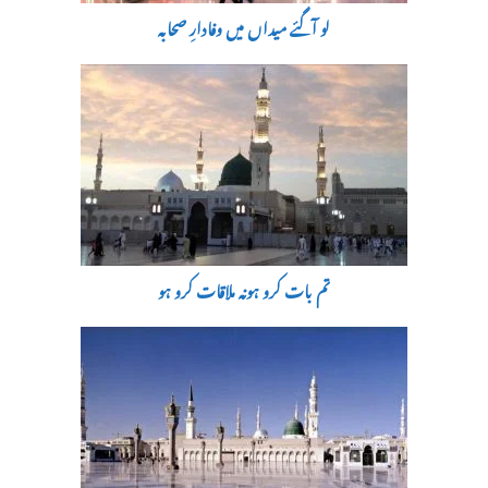
لو آگئے میداں میں وفادارِ صحابہ
تم بات کرو ہونہ ملاقات کرو ہو