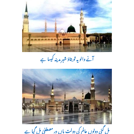
آنے والو یہ تو بتاؤ شہر مدینہ کیسا ہے
مل گئی دونوں عالم کی دولت ہاں درِ مصطفیٰ مل گیا ہے