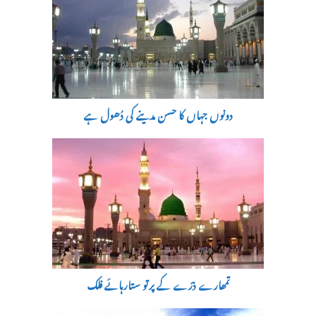
دونوں جہاں کا حسن مدینے کی دُھول ہے
تمھارے ذرّے کے پرتو ستارہائے فلک