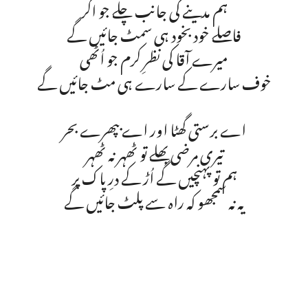
ہم مدینے کی جانب چلے جو اگر
فاصلے خود بخود ہی سمٹ جائیں گے
میرے آقا کی نظرِ کرم جو اُٹھی
خوف سارے کے سارے ہی مٹ جائیں گے
اے برستی گھٹا اور اے بپھرے بحر
تیری مرضی بھلے تو ٹھہر نہ ٹھہر
ہم تو پہنچیں گے اُڑ کے درِ پاک پر
یہ نہ سمجھو کہ راہ سے پلٹ جائیں گے