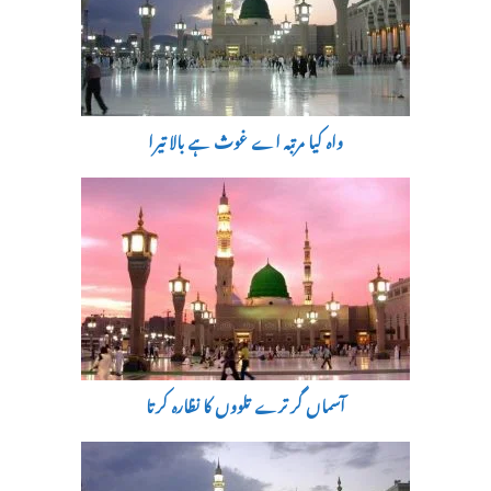
واہ کیا مرتبہ اے غوث ہے بالا تیرا