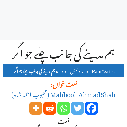
ہم مدینے کی جانب چلے جو اگر
Naat Lyrics
»
اردو نعتیں
»
ہ
»
ہم مدینے کی جانب چلے جو اگر
نعت خواں:
Mahboob Ahmad Shah (محبوب احمد شاہ)
نعت