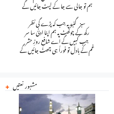
ہم تو جالی سے جا کے لپٹ جائیں گے
سبز گنبد پہ جب کہ پڑے گی نظر
رکھ کے چوکھٹ پہ ہم اپنا ادنیٰ سا سر
جب کہیں گے اے شافعِ روزِ حشر
غم کے بادل تو فوراََ ہی چھٹ جائیں گے
مشہور نعتیں