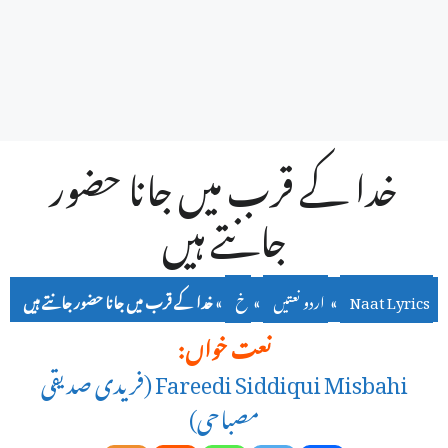
خدا کے قرب میں جانا حضور
جانتے ہیں
Naat Lyrics
»
اردو نعتیں
»
خ
»
خدا کے قرب میں جانا حضور جانتے ہیں
نعت خواں:
Fareedi Siddiqui Misbahi (فریدی صدیقی
مصباحی)