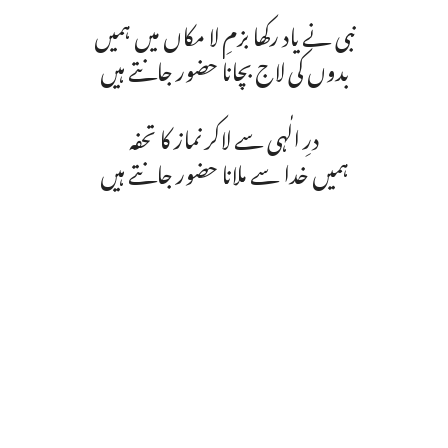
نبی نے یاد رکھا بزمِ لا مکاں میں ہمیں
بدوں کی لاج بچانا حضور جانتے ہیں
درِ الٰہی سے لاکر نماز کا تحفہ
ہمیں خدا سے ملانا حضور جانتے ہیں