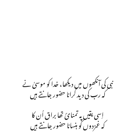
نبی کی آنکھوں میں دیکھا، خدا کو موسیٰ نے
کہ رب کی دید کرانا حضور جانتے ہیں
اِسی یقیں پہ تمنائ تھا براق اُن کا
کہ غمزدوں کو ہنسانا حضور جانتے ہیں