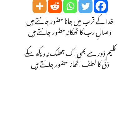
خدا کے قرب میں جانا حضور جانتے ہیں
وصالِ رب کا ٹھکانہ حضور جانتے ہیں
کلیم دُور سے بھی اک جھلک نہ دیکھ سکے
دَنیٰ کا لطف اٹھانا حضور جانتے ہیں