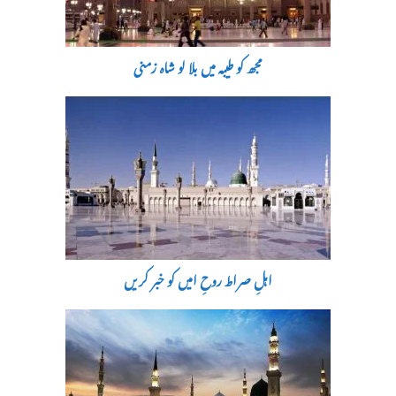
مجھ کو طیبہ میں بلا لو شاہ زمنی
اہلِ صراط روحِ امیں کو خبر کریں