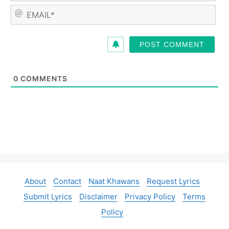
m
E
e
m
*
a
i
l
*
0
COMMENTS
About
Contact
Naat Khawans
Request Lyrics
Submit Lyrics
Disclaimer
Privacy Policy
Terms
Policy