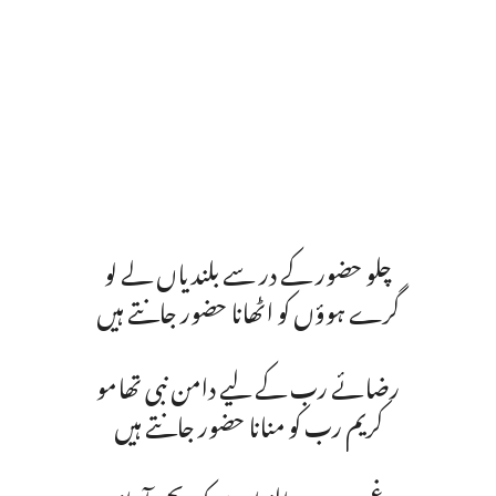
چلو حضور کے در سے بلندیاں لے لو
گـرے ہوؤں کو اٹھانا حضور جانتے ہیں
رضائے رب کے لیے دامن نبی تھامو
کریم رب کو منانا حضور جانتے ہیں