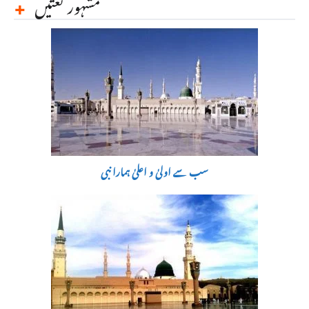
مشہور نعتیں
سب سے اولیٰ و اعلیٰ ہمارا نبی