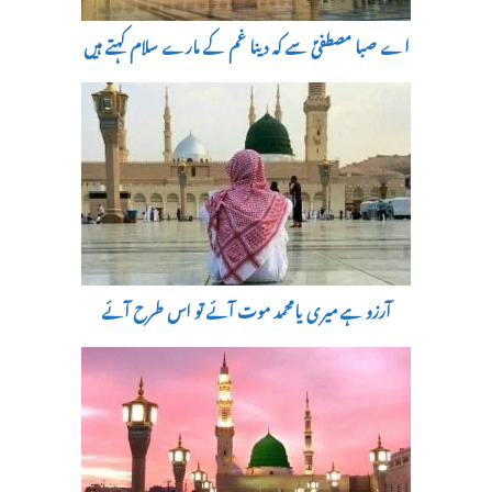
اے صبا مصطفیؐ سے کہ دینا غم کے مارے سلام کہتے ہیں
آرزو ہے میری یامحمد موت آئے تو اس طرح آئے