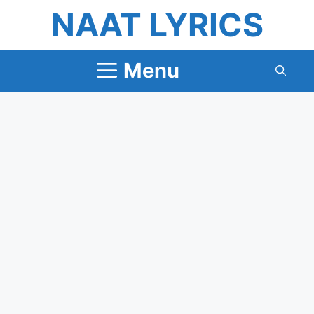
Skip
NAAT LYRICS
to
content
Menu