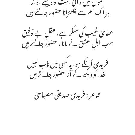
غموں میں والئ امت کو دیجیے آواز
ہر اک الم سے چھڑانا حضور جانتے ہیں
عطائ غیب کی منکر ہـے، عقلِ بـے توفیق
سب اہلِ عشق نے مانا ، حضور جانتے ہیں
فریدی اُنکے سوا یہ کسی میں تاب نہیں
خدا کو دیکھ کے آنا حضور جانتے ہیں
شاعر : فریدی صدیقی مصباحی