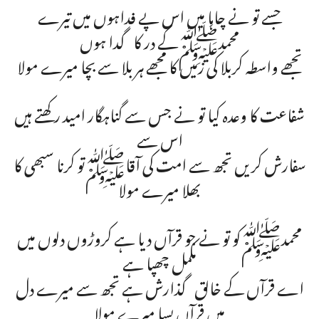
جسے تو نے چاہا میں اس پے فداہوں میں تیرے
محمدﷺکے در کا گدا ہوں
تجھے واسطہ کربلا کی زمیں کا مجھے ہر بلا سے بچا میرے مولا
شفاعت کا وعدہ کیا تو نے جس سے گناہگار امید رکھتے ہیں
اس سے
سفارش کریں تجھ سے امت کی آقاﷺتو کرنا سبھی کا
بھلا میرے مولا
محمدﷺکو تو نے جو قرآں دیا ہے کروڑوں دلوں میں
مکمل چھپا ہے
اے قرآں کے خالق گذارش ہے تجھ سے میرے دل
میں قرآں بسا میرے مولا