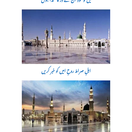
میں تو خود ان کے در کا گدا ہوں
اہلِ صراط روحِ امیں کو خبر کریں