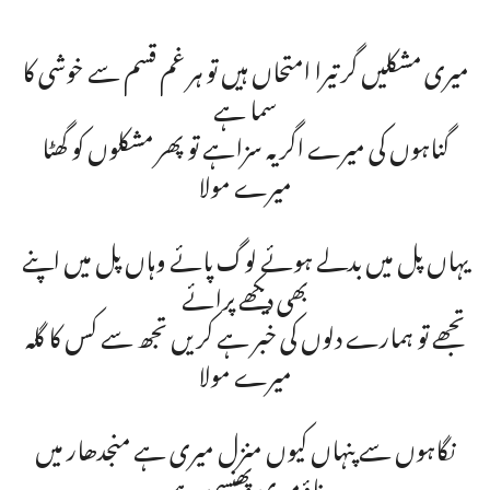
میری مشکلیں گر تیرا امتحاں ہیں تو ہر غم قسم سے خوشی کا
سما ہے
گناہوں کی میرے اگر یہ سزاہے تو پھر مشکلوں کو گھٹا
میرے مولا
یہاں پل میں بدلے ہوئے لوگ پائے وہاں پل میں اپنے
بھی دیکھے پرائے
تجھے تو ہمارے دلوں کی خبر ہے کریں تجھ سے کس کا گلہ
میرے مولا
نگاہوں سے پنہاں کیوں منزل میری ہے منجدھار میں
ناؤمیری پھنسی ہے