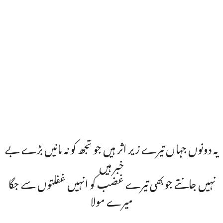
یہ دونوں جہاں تیرے زیر اثر ہیں جو تجھ کو نہ مانیں بڑے بے
خبر ہیں
نہیں جانتے جوبھی تیرے غضب کو انہیں غفلتوں سے جگا
میرے مولا