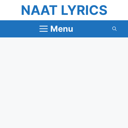
Skip
NAAT LYRICS
to
content
Menu