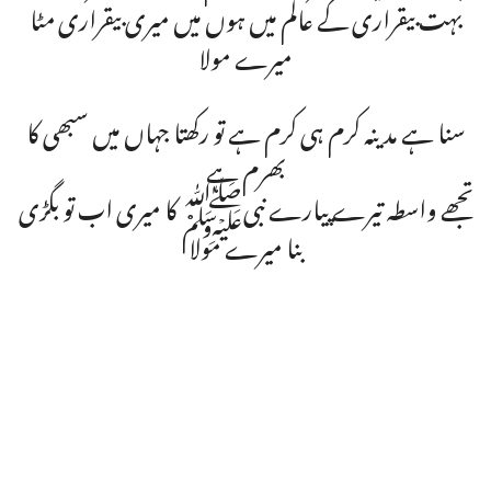
بہت بیقراری کے عالم میں ہوں میں میری بیقراری مٹا
میرے مولا
سنا ہے مدینہ کرم ہی کرم ہے تو رکھتا جہاں میں سبھی کا
بھرم ہے
تجھے واسطہ تیرے پیارے نبیﷺ کا میری اب تو بگڑی
بنا میرے مولا