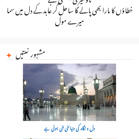
خطاؤں کا مارا بھی پالے گا ساحل گر عابد کے دل میں سما
میرے مول
مشہور نعتیں
دل و نگاہ کی دنیا نئی نئی ہوئی ہے