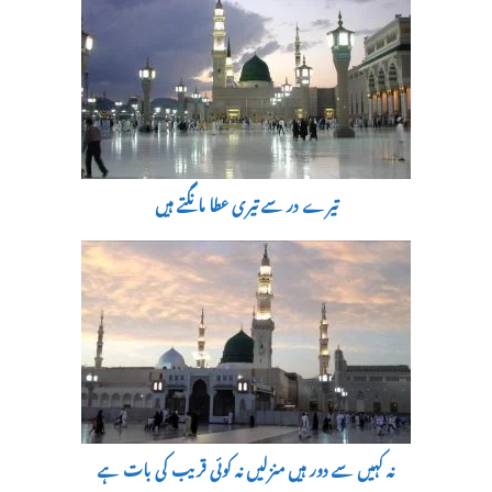
تیرے در سے تیری عطا مانگتے ہیں
نہ کہیں سے دور ہیں منزلیں نہ کوئی قریب کی بات ہے