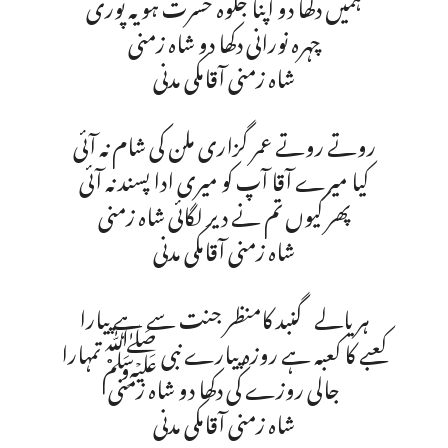
ہمیں دکھا دو اپنا جلوہ حسرت ہو یہ پوری
چہرہ نورانی دکھا دو شاہ زمنی
شاہ زمنی آقامکی مدنی
روتے روتے عمر گزاری ملن کی شام نہ آئی
کیا میرے آقا آپ کو میری ادا پسند نہ آئی
پھر کیوں تم نے دیر لگائی شاہ زمنی
شاہ زمنی آقامکی مدنی
ہریالے گنبد کامنظر جنت سے ہے پیارا
کعبے کا کعبہ ہے روزہ پیارے نبی ﷺتمہارا
جالی روزے کی دکھا دو شاہ زمنی
شاہ زمنی آقامکی مدنی