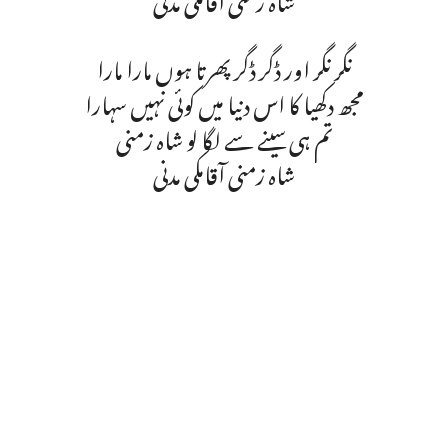
نگر نگر اور ڈگر ڈگر پھرتا ہوں مارا مارا
مجھ دکھیا کا اس دنیا میں کوئی نہیں سہارا
تم ہی سینے سے لگا لو شاہ زمنی
شاہ زمنی آقامکی مدنی