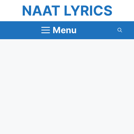
Skip
NAAT LYRICS
to
content
Menu