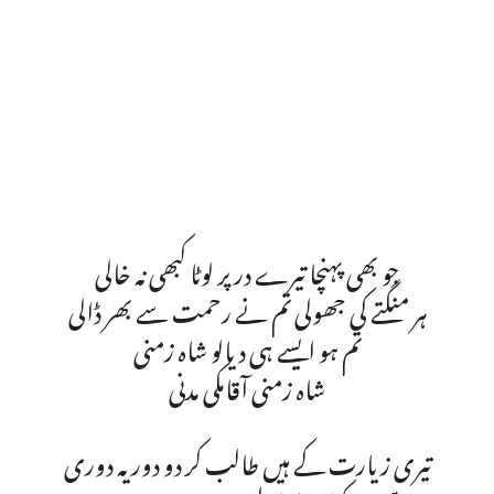
جو بھی پہنچا تیرے در پر لوٹا کبھی نہ خالی
ہر منگتے کی جھولی تم نے رحمت سے بھر ڈالی
تم ہو ایسے ہی دیالو شاہ زمنی
شاہ زمنی آقامکی مدنی
تیری زیارت کے ہیں طالب کر دو دور یہ دوری