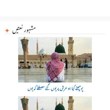
مشہور نعتیں
پوچھتے کیا ہو عرش پر یوں گئے مصطفے کہ یوں