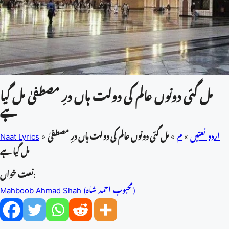
مل گئی دونوں عالم کی دولت ہاں درِ مصطفیٰ مل گیا
ہے
اردو نعتیں
»
م
»
مل گئی دونوں عالم کی دولت ہاں درِ مصطفیٰ
»
Naat Lyrics
مل گیا ہے
نعت خواں:
Mahboob Ahmad Shah (محبوب احمد شاہ)