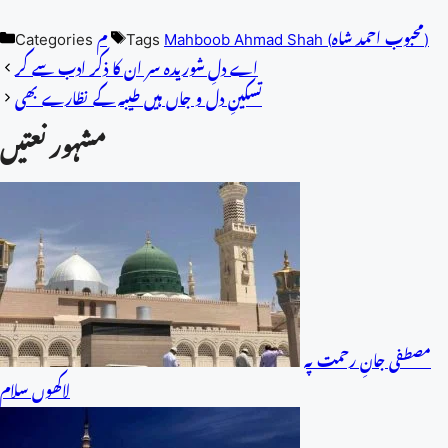
Mahboob Ahmad Shah (محبوب احمد شاہ)
Tags
م
Categories
اے دلِ شوریدہ سر ان کا ذکر ادب سے کر
تسکینِ دل و جاں ہیں طیبہ کے نظارے بھی
مشہور نعتیں
مصطفی جانِ رحمت پہ
لاکھوں سلام