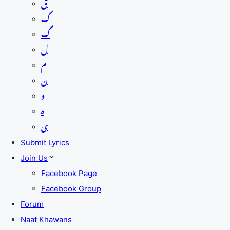
ق
ک
گ
ل
م
ن
و
ہ
ی
Submit Lyrics
Join Us
Facebook Page
Facebook Group
Forum
Naat Khawans