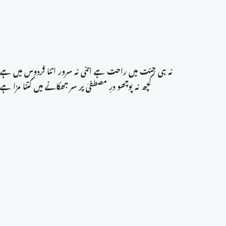
نہ ہی جنت میں راحت ہے اتنی نہ سرور اتنا فردوس میں ہے
کچھ نہ پوچھو درِ مصطفیٰ پر سر جھکانے میں کتنا مزا ہے