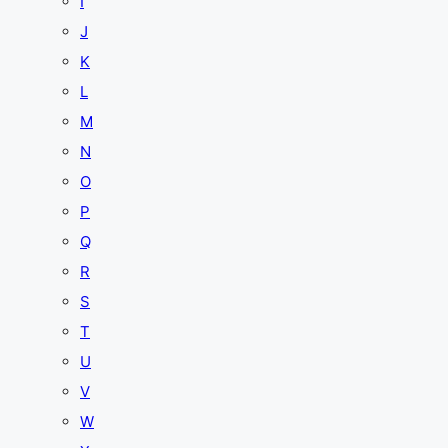
I
J
K
L
M
N
O
P
Q
R
S
T
U
V
W