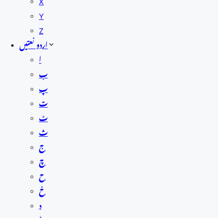
X
Y
Z
اردو نعتیں
ا
ب
پ
ت
ٹ
ث
ج
چ
ح
خ
د