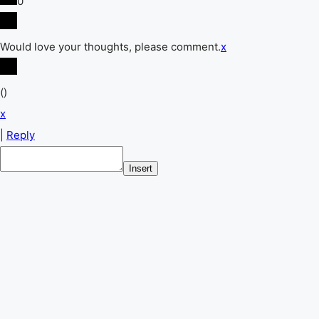
0
Would love your thoughts, please comment.
x
(
)
x
|
Reply
Insert