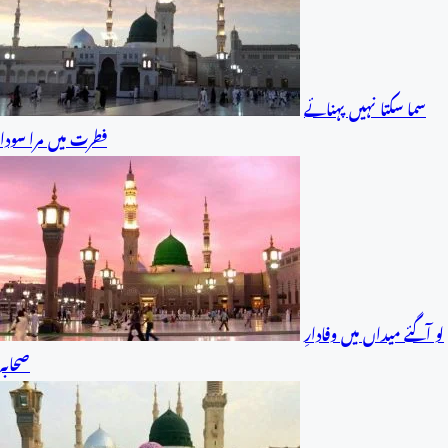
سما سکتا نہیں پہنائے
فطرت میں مرا سودا
لو آگئے میداں میں وفادارِ
صحابہ