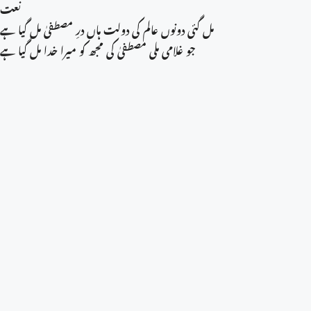
نعت
مل گئی دونوں عالم کی دولت ہاں درِ مصطفیٰ مل گیا ہے
جو غلامی ملی مصطفیٰ کی مجھ کو میرا خدا مل گیا ہے