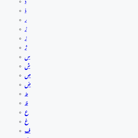
ڈ
ذ
ر
ڑ
ز
ژ
س
ش
ص
ض
ط
ظ
ع
غ
ف