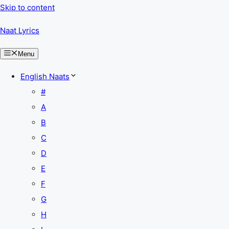
Skip to content
Naat Lyrics
Menu
English Naats
#
A
B
C
D
E
F
G
H