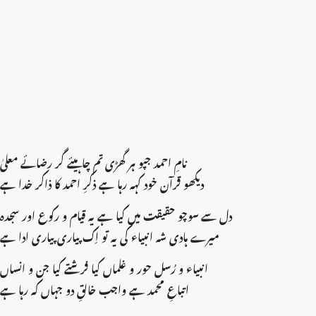
نامِ احمد جپو ہر گھڑی تم چاہیئے گر رضائے معلیٰ
دیکھو قرآن خود کہہ رہا ہے ذکرِ احمد کا ذاکر خدا ہے
دل سے سوچو حقیقت میں کیا ہے یہ قیام و رکوع اور سجدہ
میرے ہادی شہ انبیاء کی یہ تو اِک پیاری پیاری ادا ہے
انبیاء و رُسل حور و غلماں کیا فرشتے کیا جن و انساں
اتباعِ محمد ہے واجب خالقِ دو جہاں کہ رہا ہے