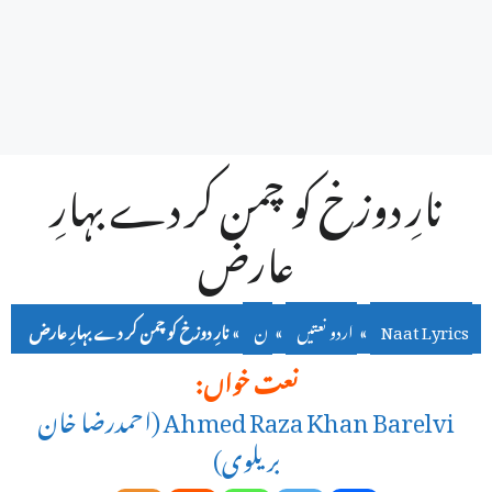
نارِ دوزخ کو چمن کر دے بہارِ
عارض
Naat Lyrics
»
اردو نعتیں
»
ن
»
نارِ دوزخ کو چمن کر دے بہارِ عارض
نعت خواں:
Ahmed Raza Khan Barelvi (احمدرضا خان
بریلوی)