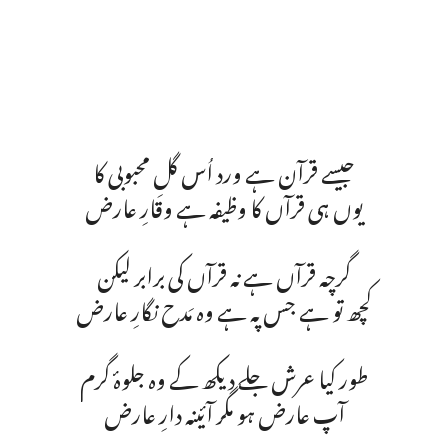
جیسے قرآن ہے ورد اُس گلِ محبوبی کا
یوں ہی قرآں کا وظیفہ ہے وقارِ عارض
گرچہ قرآں ہے نہ قرآں کی برابر لیکن
کچھ تو ہے جس پہ ہے وہ مَدح نگارِ عارض
طور کیا عرش جلے دیکھ کے وہ جلوۂ گرم
آپ عارض ہو مگر آئینہ دارِ عارض