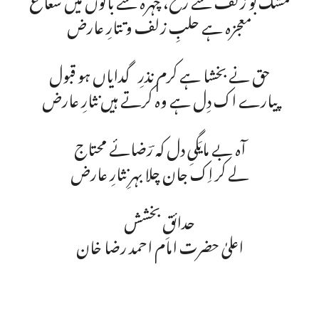
معجزہ ہے حلبِ زلف و تتارِ عارض
حق نے بخشا ہے کرم نذرِ گدایاں ہو قبول
پیارے اک دِل ہے وہ کرتے ہیں نثارِ عارض
آہ بے مایَگیِ دل کہ رؔضائے محتاج
لے کر اِک جان چلا بہرِ نثارِ عارض
حدائقِ بخشش
اعلیٰ حضرت امام احمد رضا خان