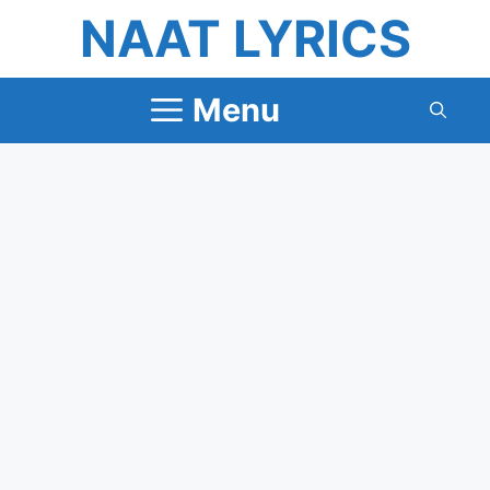
Skip
NAAT LYRICS
to
content
Menu