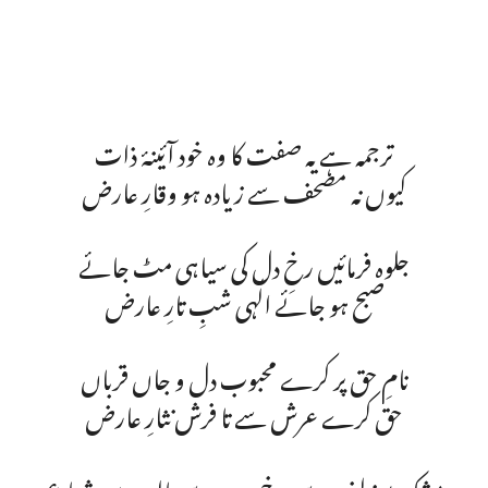
ترجمہ ہے یہ صفت کا وہ خود آئینۂ ذات
کیوں نہ مصحف سے زیادہ ہو وقارِ عارض
جلوہ فرمائیں رخِ دل کی سیاہی مٹ جائے
صبح ہو جائے الٰہی شبِ تارِ عارض
نامِ حق پر کرے محبوب دل و جاں قرباں
حق کرے عرش سے تا فرش نثارِ عارض
مشک بو زلف سے رخ، چہرہ سے بالوں میں شعاع