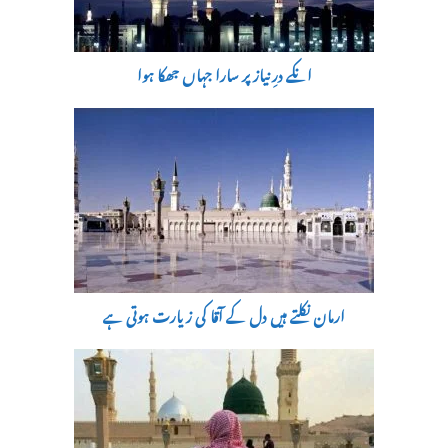
انکے درِ نیاز پر سارا جہاں جھکا ہوا
ارمان نکلتے ہیں دل کے آقا کی زیارت ہوتی ہے