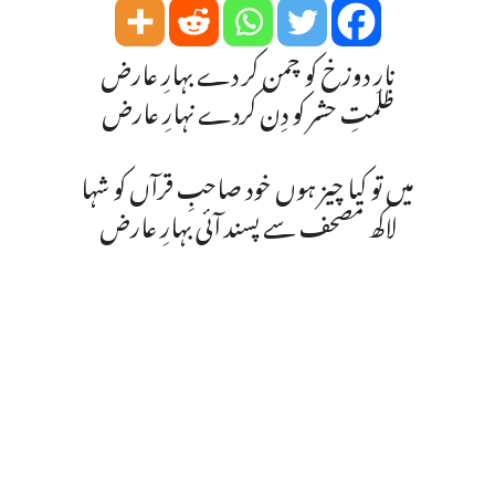
نارِ دوزخ کو چمن کر دے بہارِ عارض
ظلمتِ حشر کو دِن کردے نہارِ عارض
میں تو کیا چیز ہوں خود صاحبِ قرآں کو شہا
لاکھ مصحف سے پسند آئی بہارِ عارض