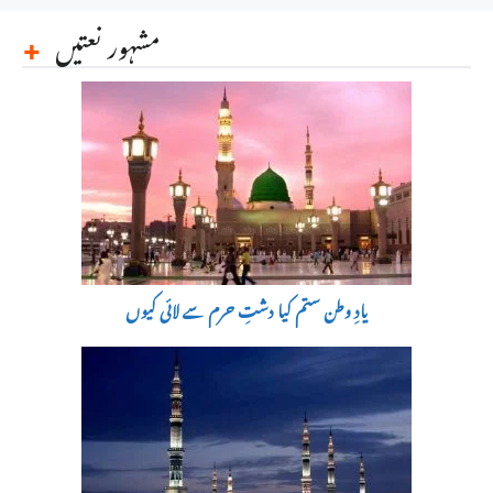
مشہور نعتیں
یادِ وطن ستم کیا دشتِ حرم سے لائی کیوں