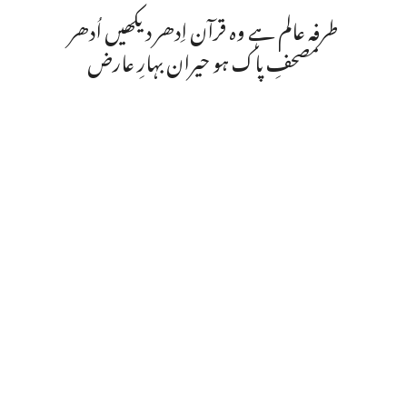
طرفہ عالم ہے وہ قرآن اِدھر دیکھیں اُدھر
مصحفِ پاک ہو حیران بہارِ عارض