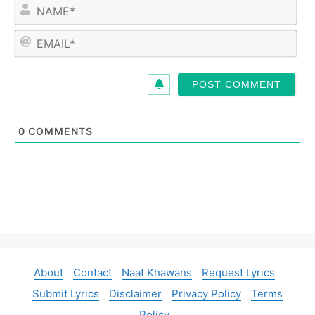
N
a
m
E
e
m
*
a
i
l
*
0
COMMENTS
About
Contact
Naat Khawans
Request Lyrics
Submit Lyrics
Disclaimer
Privacy Policy
Terms
Policy