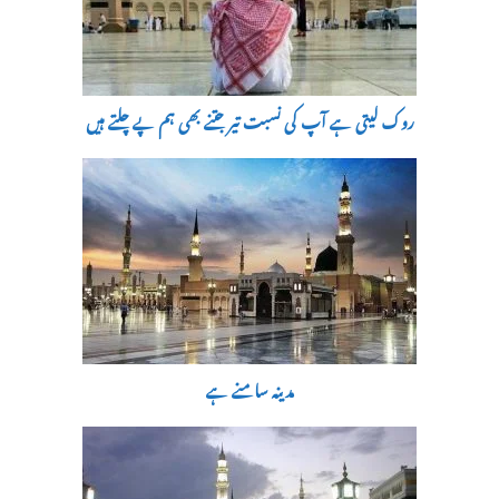
روک لیتی ہے آپ کی نسبت تیر جتنے بھی ہم پے چلتے ہیں
مدینہ سامنے ہے