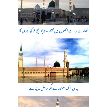
تمھارے در سے اٹھوں میں تشنہ زمانہ پوچھے تو کیا کہوں گا
یہ دنیا اک سمندر ہے مگر ساحل مدینہ ہے