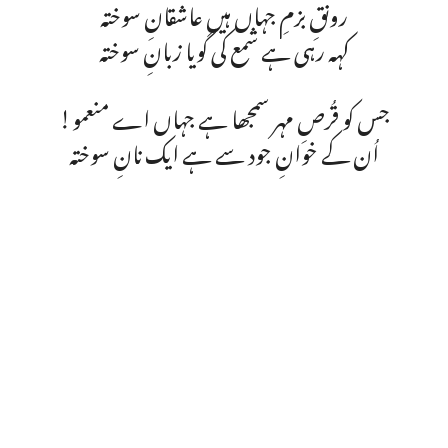
رونقِ بزمِ جہاں ہیں عاشقانِ سوختہ
کہہ رہی ہے شمع کی گویا زبانِ سوختہ
جس کو قُرصِ مہر سمجھا ہے جہاں اے منعمو!
اُن کے خوانِ جود سے ہے ایک نانِ سوختہ