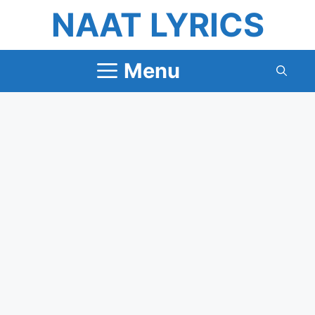
Skip
NAAT LYRICS
to
content
Menu