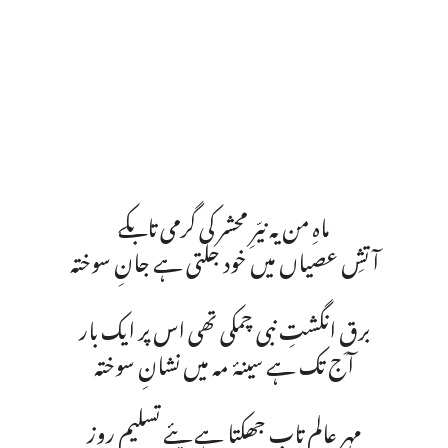
ماہِ من یہ نیّرِ محشر کی گرمی تابکے
آتشِ عصیاں میں خود جلتی ہے جانِ سوختہ
برقِ انگشتِ نبی چمکی تھی اس پر ایک بار
آج تک ہے سینۂ مہ میں نشانِ سوختہ
مہرِ عالم تاب جھکتا ہے پئے تسلیم روز