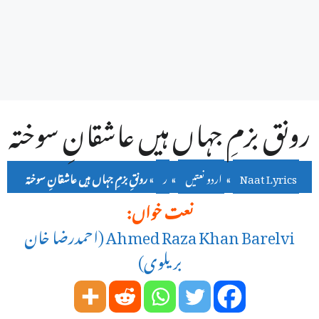
رونقِ بزمِ جہاں ہیں عاشقانِ سوختہ
Naat Lyrics
»
اردو نعتیں
»
ر
»
رونقِ بزمِ جہاں ہیں عاشقانِ سوختہ
نعت خواں:
Ahmed Raza Khan Barelvi (احمدرضا خان
بریلوی)