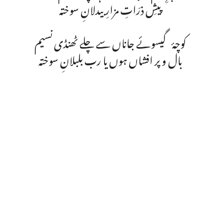
پیشِ ذرّاتِ مزارِ بیدلانِ سوختہ
کوچۂ گیسوئے جاناں سے چلے ٹھنڈی نسیم
بال و پر افشاں ہوں یا رب بلبلانِ سوختہ