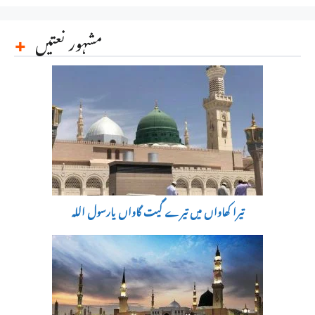
مشہور نعتیں
تیرا کھاواں میں تیرے گیت گاواں یارسول اللہ