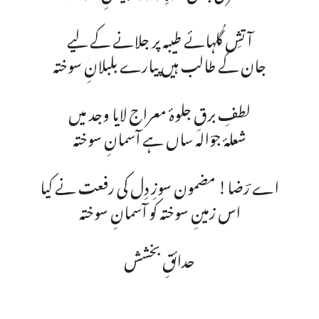
آتشِ گُلہائے طیبہ پر جلانے کے لیے
جان کے طالب ہیں پیارے بلبلانِ سوختہ
لطفِ برقِ جلوۂ معراج لایا وجد میں
شعلۂ جوّالہ ساں ہے آسمانِ سوختہ
اے رؔضا! مضمون سوزِ دِل کی رفعت نے کیا
اس زمینِ سوختہ کو آسمانِ سوختہ
حدائقِ بخشش