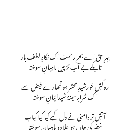
بہرِ حق اے بحرِ رحمت اک نگاہِ لطف بار
تابکے بے آب تڑپیں ماہیانِ سوختہ
روکشِ خورشیدِ محشر ہو تمھارے فیض سے
اک شرارِ سینۂ شیدائیانِ سوختہ
آتشِ تر دامنی نے دل کیے کیا کیا کباب
خضر کی جاں ہو جِلا دو ماہیانِ سوختہ