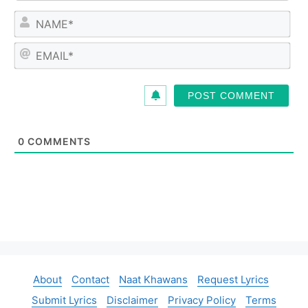
N
a
m
E
e
m
*
a
i
l
*
0
COMMENTS
About
Contact
Naat Khawans
Request Lyrics
Submit Lyrics
Disclaimer
Privacy Policy
Terms