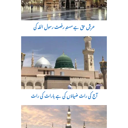
عرشِ حق ہے مسندِ رفعت رسول اللہ کی
آج کی رات ضیاؤں کی ہے بارات کی رات