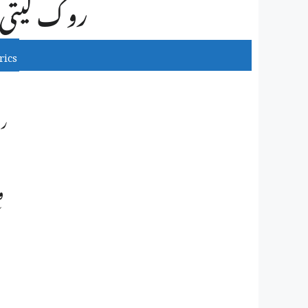
روک لیتی ہ
rics
رو
و