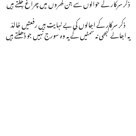
ذکر سرکار کے حوالوں سے جن گھروں میں چراغ جلتے ہیں
ذکر سرکار کے اجالوں کی بے نہایت ہیں رفعتیں خالدؔ
یہ اجالے کبھی نہ سمٹیں گے یہ وہ سورج نہیں جو ڈھلتے ہیں