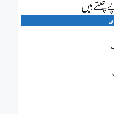
 چلتے ہیں
ہیں
ں