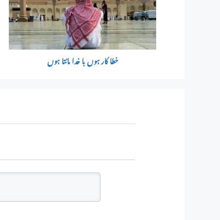
خطا کار ہوں با خدا مانتا ہوں