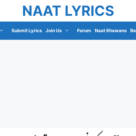
NAAT LYRICS
Submit Lyrics
Join Us
Forum
Naat Khawans
Be