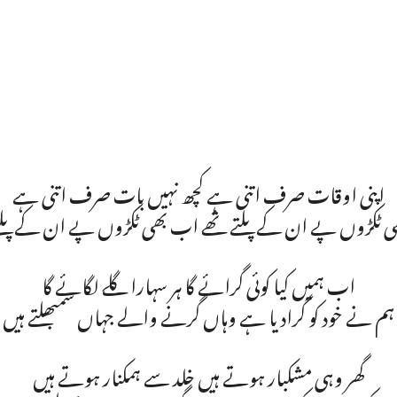
اپنی اوقات صرف اتنی ہے کچھ نہیں بات صرف اتنی ہے
ی ٹکڑوں پے ان کے پلتے تھے اب بھی ٹکڑوں پے ان کے پلتے
اب ہمیں کیا کوئی گرائے گا ہر سہارا گلے لگائے گا
ہم نے خود کو گرادیا ہے وہاں گرنے والے جہاں سمبھلتے ہیں
گھر وہی مشکبار ہوتے ہیں خلد سے ہمکنار ہوتے ہیں