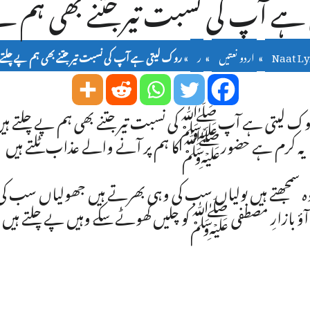
ے آپ کی نسبت تیر جتنے بھی ہم پے
Naat Ly
»
اردو نعتیں
»
ر
»
روک لیتی ہے آپ کی نسبت تیر جتنے بھی ہم پے چلتے 
ک لیتی ہے آپﷺکی نسبت تیر جتنے بھی ہم پے چلتے ہی
یہ کرم ہے حضورﷺ کا ہم پر آنے والے عذاب ٹلتے ہیں
ہ سمجھتے ہیں بولیاں سب کی وہی بھرتے ہیں جھولیاں سب کی
آؤ بازارِ مصطفی ﷺکو چلیں کھوٹے سکے وہیں پے چلتے ہیں