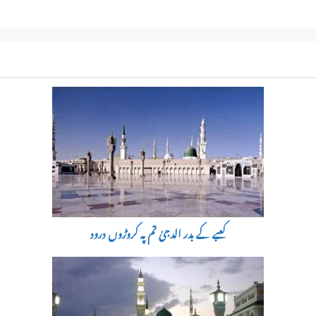
کعبے کے بدر الدجیٰ تم پہ کروڑوں درود