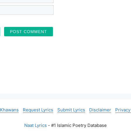
a
m
E
e
m
*
a
i
l
*
 Khawans
Request Lyrics
Submit Lyrics
Disclaimer
Privacy
Naat Lyrics
- #1 Islamic Poetry Database