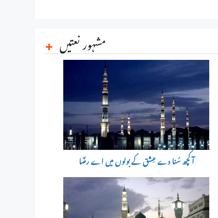
مشہور نعتیں
آ کچھ سُنا دے عِشق کے بولوں میں اے رضؔا