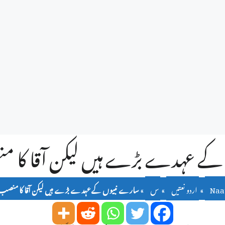
کے عہدے بڑے ہیں لیکن آقا کا 
Naat
»
اردو نعتیں
»
س
»
سارے نبیوں کے عہدے بڑے ہیں لیکن آقا کا منصب