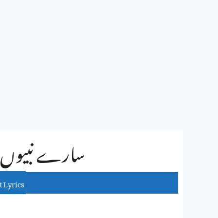
سارے نبیوں 
 Lyrics