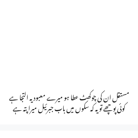
مستقل ان کی چوکھٹ عطا ہو میرے معبود یہ التجا ہے
کوئی پوچھے تو یہ کہ سکوں میں باب جبرئیل میرا پتہ ہے