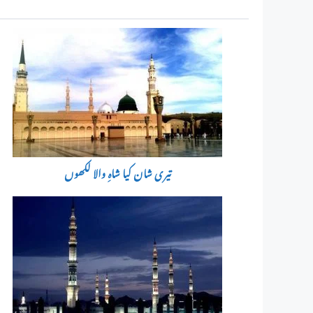
تیری شان کیا شاہِ والا لکھوں