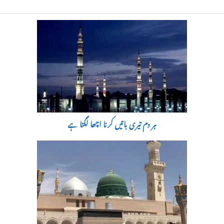
ہر دم تیری باتیں کرنا اچھا لگتا ہے