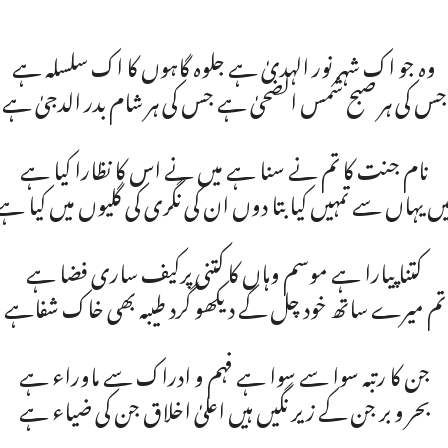
وہ جو اک شہر نور الہدیٰ ہے جلوہ گاہوں کا اک سلسلہ ہے
جس کی ہر صبح شمس الضحیٰ ہے جس کی ہر شام بدر الدجیٰ ہے
نام جنت کا تم نے سنا ہے میں نے اس کا نظارا کیا ہے
یں یہاں سے تمہیں کیا بتا دوں ان کی نگری کی گلیوں میں کیا ہے
کتنا پیارا ہے موسم وہاں کا کتنی پرکیف ساری فضا ہے
تم میرے ساتھ خود چل کے دیکھو گرد طیبہ بھی خاک شفاہے
جن کا رتبہ سوا سے سوا ہے فہم و ادراک سے ماوراء ہے
بحر و بر جن کے زیر نگیں ہیں اعلیٰ اخلاق جن کی ضیاء ہے