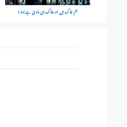
ہم خاک ہیں اورخاک ہی ماویٰ ہے ہمارا