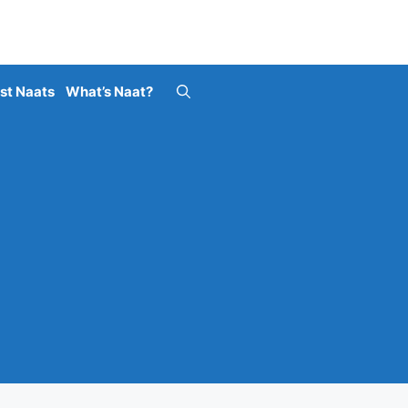
st Naats
What’s Naat?