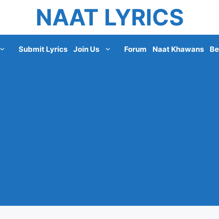
NAAT LYRICS
Submit Lyrics
Join Us
Forum
Naat Khawans
Be