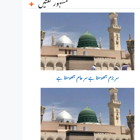
مشہور نعتیں
سر بزم جھومتا ہے سر عام جھومتا ہے