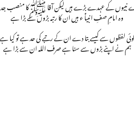
 نبیوں کے عہدے بڑے ہیں لیکن آقا ﷺکا منصب جدا
وہ امامِ صفِ انبیاؑ ء ہیں ان کا رتبہ بڑوں سے بڑا ہے
وئی لفظوں سے کیسے بتا دے ان کے رتبے کی حد ہے تو کیا ہے
ہم نے اپنے بڑوں سے سنا ہے صرف اللہ ان سے بڑا ہے