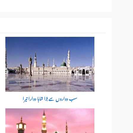
سب دواروں سے بڑا شاہا دوارا تیرا