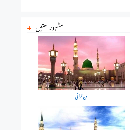
مشہور نعتیں
لن ترانی