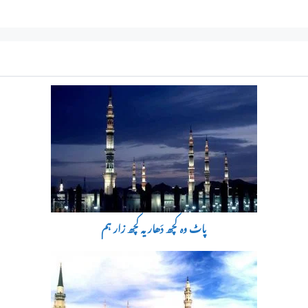
پاٹ وہ کچھ دَھار یہ کچھ زار ہم