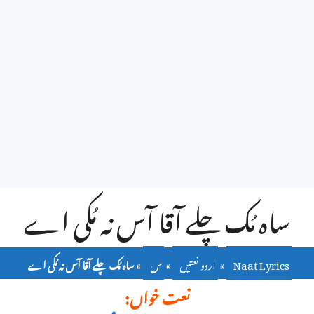
ساہ مُک چلے آقا آس نہ مُکی اے
Naat Lyrics
»
اردو نعتیں
»
س
»
ساہ مُک چلے آقا آس نہ مُکی اے
نعت خواں: