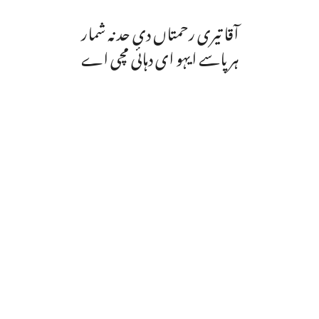
آقا تیری رحمتاں دی حد نہ شمار
ہر پاسے ایہو ای دہائی مچی اے