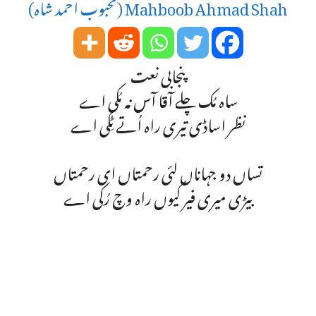
Mahboob Ahmad Shah (محبوب احمد شاہ)
پنجابی نعت
ساہ مُک چلے آقا آس نہ مُکی اے
نظر اساڈی تیری راہ اُتے ٹِکی اے
تساں دو جہاناں لئی رحمتاں ای رحمتاں
بیڑی میری فیر کیوں راہ وچ رُکی اے