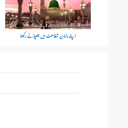
اپنے دامان شفاعت میں چھپائے رکھنا