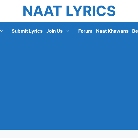
NAAT LYRICS
Submit Lyrics
Join Us
Forum
Naat Khawans
Be