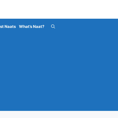
st Naats
What’s Naat?