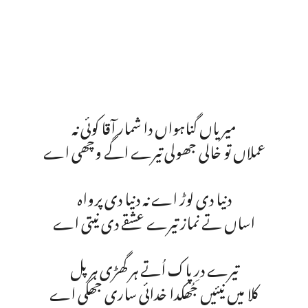
میریاں گناہواں دا شمار آقا کوئی نہ
عملاں تو خالی جھولی تیرے اگے وچھی اے
دنیا دی لوڑ اے نہ دنیا دی پرواہ
اساں تے نماز تیرے عشقے دی نیتی اے
تیرے درِ پاک اُتے ہر گھڑی ہر پل
کلا میں نیئیں جُھکدا خدائی ساری جھکی اے