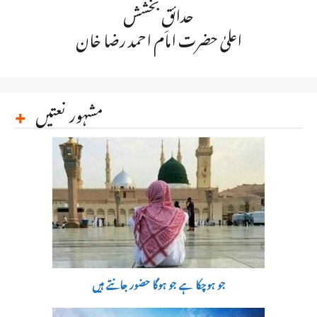
حدائقِ بخشش
اعلیٰ حضرت امام احمد رضا خان
مشہور نعتیں
جو ہوچکا ہے جو ہوگا حضور جانتے ہیں