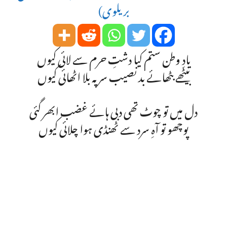
بریلوی)
یادِ وطن ستم کیا دشتِ حرم سے لائی کیوں
بیٹھے بٹھائے بد نصیب سر پہ بلا اٹھائی کیوں
دل میں تو چوٹ تھی دبی ہائے غضب ابھر گئی
پوچھو تو آہِ سرد سے ٹھنڈی ہوا چلائی کیوں