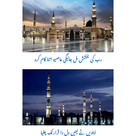
رب کی بخشش مل جائیگی عاصیو اتنا کام کرو
اینویں تے نیئیں دل دا قرار مُک چلیا