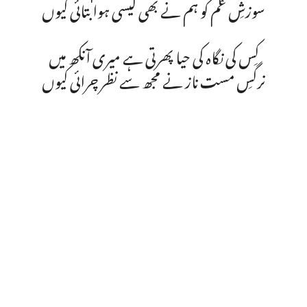
سوزشِ غم کو ہم نے بھی کیسی ہوا بتائی کیوں
کِس کی نگاہ کی حیا پھرتی ہے میری آنکھ میں
نرگسِ مست ناز نے مجھ سے نظر چرائی کیوں