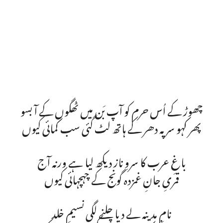
چھوڑ کے اُس حرم کو آپ بَن میں ٹھگوں کے آ بسو
پھر کہو سر پہ دھر کے ہاتھ لٹ گئی سب کمائی کیوں
باغِ عرب کا سروِ ناز دیکھ لیا ہے ورنہ آج
قمریِ جانِ غمزدہ گونج کے چہچہائی کیوں
نامِ مدینہ لے دیا چلنے لگی نسیمِ خلد