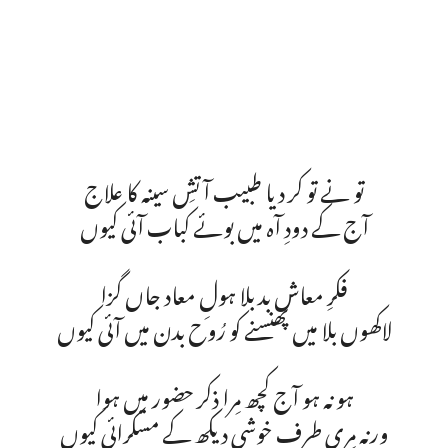
تو نے تو کر دیا طبیب آتشِ سینہ کا علاج
آج کے دودِ آہ میں بوئے کباب آئی کیوں
فکرِ معاش بد بلا ہولِ معاد جاں گزا
لاکھوں بلا میں پھنسنے کو رُوح بدن میں آئی کیوں
ہو نہ ہو آج کچھ مِرا ذکر حضور میں ہوا
ورنہ مِری طرف خوشی دیکھ کے مسکرائی کیوں