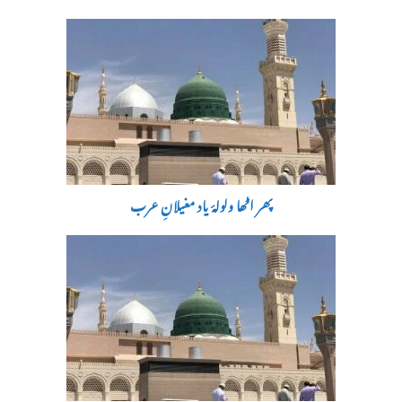
پھر اٹھا ولولۂ یاد مغیلانِ عرب