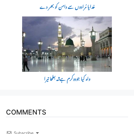
خدایا مُرادوں سے دامن کو بھر دے
واہ کیا جودوکرم ہےشہ بطحا تیرا
COMMENTS
Subscribe