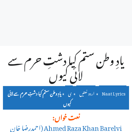
یادِ وطن ستم کیا دشتِ حرم سے
لائی کیوں
Naat Lyrics
»
اردو نعتیں
»
ی
»
یادِ وطن ستم کیا دشتِ حرم سے لائی
کیوں
نعت خواں:
Ahmed Raza Khan Barelvi (احمدرضا خان