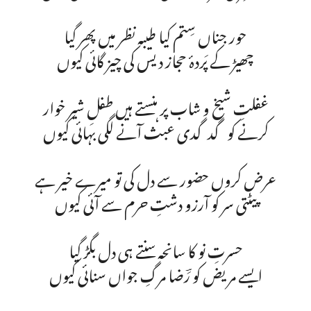
حور جناں سِتم کیا طیبہ نظر میں پھر گیا
چھیڑ کے پَردۂ حجاز دیس کی چیز گائی کیوں
غفلتِ شیخ و شاب پر ہنستے ہیں طفلِ شیر خوار
کرنے کو گدگدی عبث آنے لگی بہائی کیوں
عرض کروں حضور سے دل کی تو میرے خیر ہے
پیٹتی سر کو آرزو دشتِ حرم سے آئی کیوں
حسرتِ نو کا سانحہ سنتے ہی دل بگڑ گیا
ایسے مریض کو رَؔضا مرگِ جواں سنائی کیوں