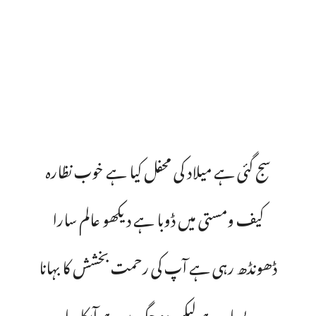
سج گئی ہے میلاد کی محفل کیا ہے خوب نظارہ
کیف ومستی میں ڈوبا ہے دیکھو عالم سارا
ڈھونڈھ رہی ہے آپ کی رحمت بخشش کا بہانا
بے مایہ ہے لیکن دو جگ پر ہے آپکا سایہ