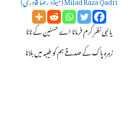
Milad Raza Qadri (میلاد رضا قادری)
یا نبی نظرِ کرم فرمانا اے حسنین کے نانا
زہرہ پاک کے صدقے ہم کو طیبہ میں بلانا