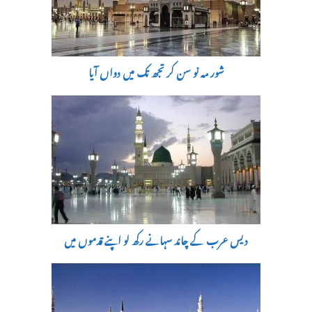
شور مہ نو سن کر تجھ تک میں دواں آیا
دیس عرب کے چاند سہانے رکھ لو اپنے قدموں میں