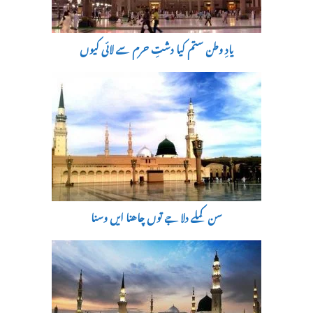
یادِ وطن ستم کیا دشتِ حرم سے لائی کیوں
سن کملے دلا جے توں چاھنا ایں وسنا