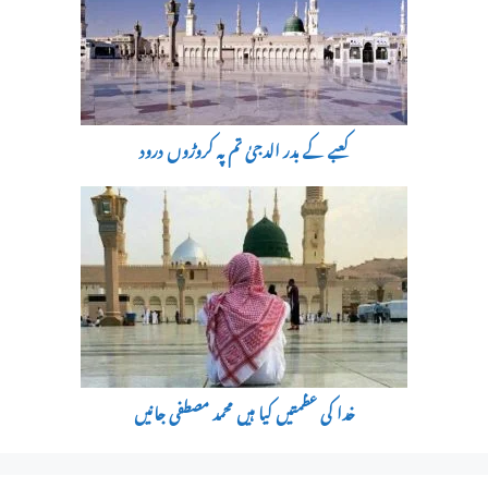
کعبے کے بدر الدجیٰ تم پہ کروڑوں درود
خدا کی عظمتیں کیا ہیں محمد مصطفی جانیں