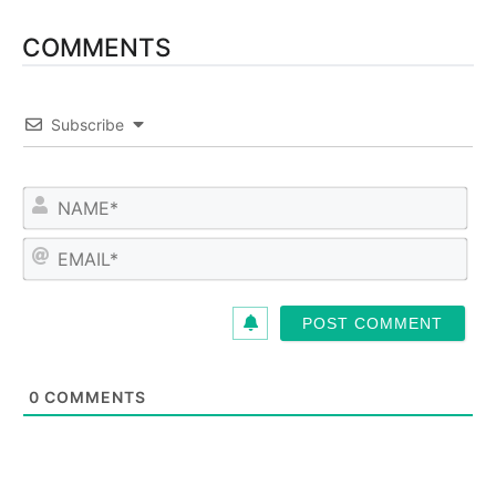
COMMENTS
Subscribe
N
a
m
E
e
m
*
a
i
l
*
0
COMMENTS