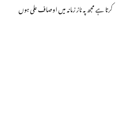
کرتا ہے مجھ پہ ناز زمانہ میں اوصاف علی ہوں