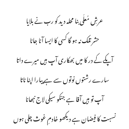
عرشِ مُعلّی بنا محلہ دید کو رب نے بلایا
حشر تلک نہ ہو گا کسی کا ایسا آنا جانا
آپکے کے در کا میں بھکاری آپ ہیں میرے داتا
سارے رشتوں نوتوں سے ہے پیارا اپنا ناتا
آپ تو ہیں آقا ہے جنکو سیکی لاج نبھانا
نسبت کا فیضان ہے دیکھو خادمِ غوث چلی ہوں