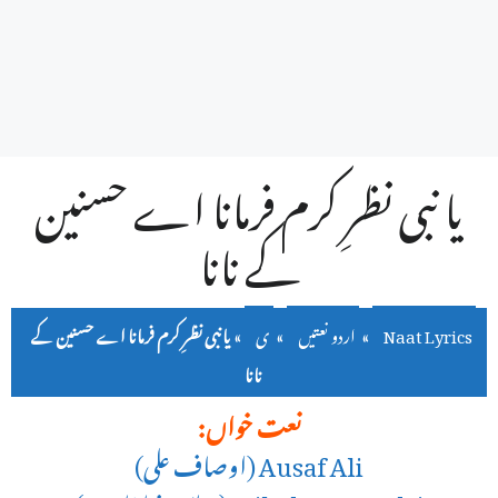
یا نبی نظرِ کرم فرمانا اے حسنین
کے نانا
Naat Lyrics
»
اردو نعتیں
»
ی
»
یا نبی نظرِ کرم فرمانا اے حسنین کے
نانا
نعت خواں:
Ausaf Ali (اوصاف علی)