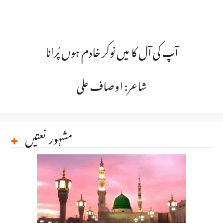
آپ کی آل کا میں نوکر خادم ہوں پُرانا
شاعر: اوصاف علی
مشہور نعتیں