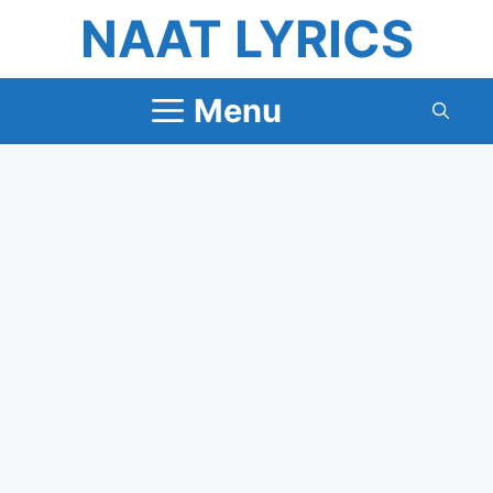
Skip
NAAT LYRICS
to
content
Menu