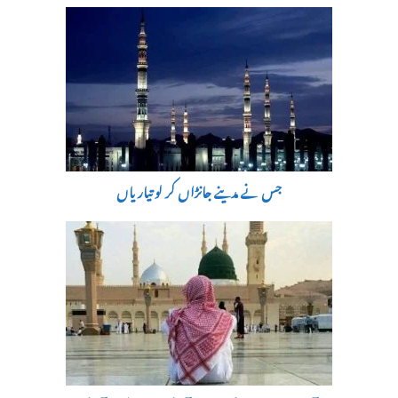
جس نے مدینے جانڑاں کر لو تیاریاں