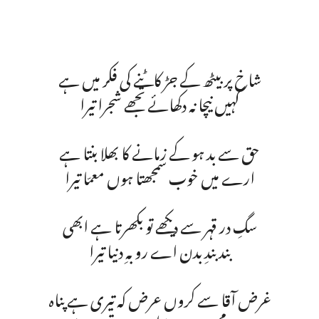
شاخ پر بیٹھ کے جڑ کاٹنے کی فکر میں ہے
کہیں نیچا نہ دکھائے تجھے شجرا تیرا
حق سے بد ہو کے زمانے کا بھلا بنتا ہے
ارے میں خوب سمجھتا ہوں معمّا تیرا
سگِ در قہر سے دیکھے تو بکھرتا ہے ابھی
بند بندِ بدن اے روبہِ دنیا تیرا
غرض آقا سے کروں عرض کہ تیری ہے پناہ