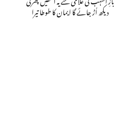
دیکھ اُڑ جائے گا ایمان کا طوطا تیرا