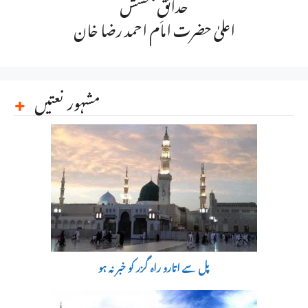
حدائقِ بخشش
اعلیٰ حضرت امام احمد رضا خان
مشہور نعتیں
پل سے اتارو راہ گزر کو خبر نہ ہو