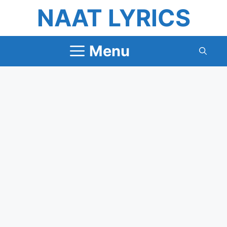
Skip
NAAT LYRICS
to
content
Menu