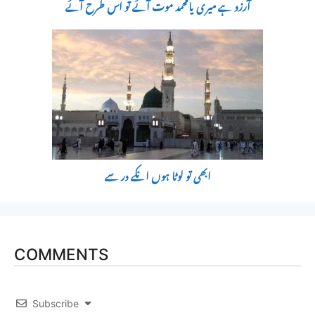
آرزو ہے میری یامحمد موت آئے تو اس طرح آئے
ابھی تو لوٹا ہوں انکے در سے
COMMENTS
Subscribe