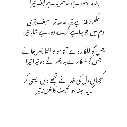
بندہ مجبور ہے خاطر پہ ہے قبضہ تیرا
حکم نافذ ہے تِرا خامہ تِرا سیف تِری
دم میں جو چاہے کرے دور ہے شاہا تیرا
جس کو للکار دے آتا ہو تو الٹا پھر جائے
جس کو چمکار لے ہر پھر کے وہ تیرا تیرا
کنجیاں دل کی خدا نے تجھے دیں ایسی کر
کہ یہ سینہ ہو محبّت کا خزینہ تیرا