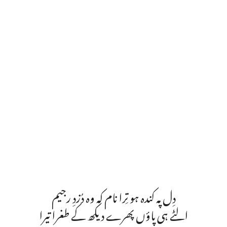
دِل پہ کندہ ہو تِرا نام کہ وہ دُزدِ رجیم
الٹے ہی پاؤں پھرے دیکھ کے طغرا تیرا