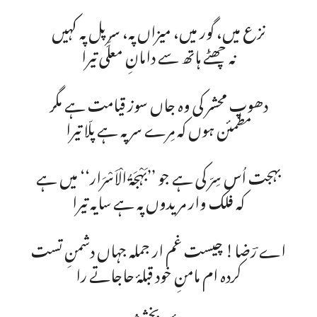
نزع میں، گور میں، میزاں پہ، سرِ پل پہ کہیں
نہ چھٹے ہاتھ سے دامانِ معلّٰی تیرا
دھوپ محشر کی وہ جاں سوز قیامت ہے مگر
مطمئن ہوں کہ مِرے سر پہ ہے پلّا تیرا
بہجت اُس سِرّ کی ہے جو ’’بَہْجَۃُ الْاَسْرَار‘‘ میں ہے
کہ فلک وار مریدوں پہ ہے سایہ تیرا
اے رؔضا! چیست غم ار جملہ جہاں دشمنِ تست
کردہ ام مامنِ خود قبلۂ حاجاتے را