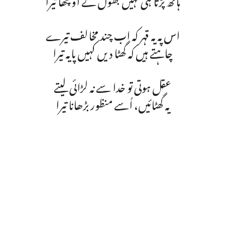
اس پہ یہ قہر کہ اب چند مخالف تیرے
چاہتے ہیں کہ گھٹا دیں کہیں پایہ تیرا
عقل ہوتی تو خدا سے نہ لڑائی لیتے
یہ گھٹائیں، اُسے منظور بڑھانا تیرا