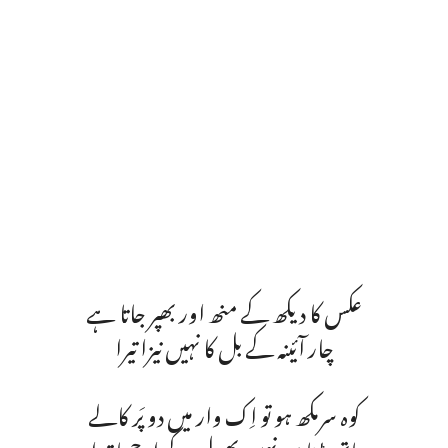
عکس کا دیکھ کے منھ اور بھپر جاتا ہے
چار آئینہ کے بل کا نہیں نیزا تیرا
کوہ سرمکھ ہو تو اِک وار میں دو پَر کالے
ہاتھ پڑتا ہی نہیں بھول کے اوچھا تیرا