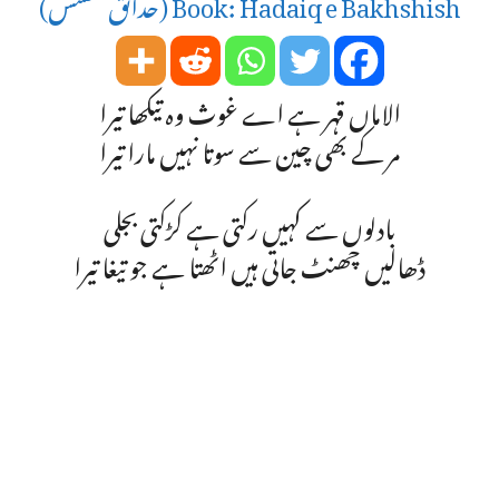
Book: Hadaiq e Bakhshish (حدائق بخشش)
الاماں قہر ہے اے غوث وہ تیکھا تیرا
مر کے بھی چین سے سوتا نہیں مارا تیرا
بادلوں سے کہیں رکتی ہے کڑکتی بجلی
ڈھالیں چھنٹ جاتی ہیں اٹھتا ہے جو تیغا تیرا