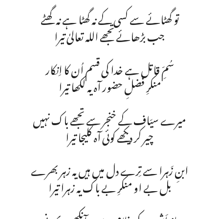
تو گھٹائے سے کسی کے نہ گھٹا ہے نہ گھٹے
جب بڑھائے تجھے اللہ تعالیٰ تیرا
سُمِّ قاتل ہے خدا کی قسم اُن کا اِنکار
منکرِ فضلِ حضور آہ یہ لکھا تیرا
میرے سیّاف کے خنجر سے تجھے باک نہیں
چیر کر دیکھے کوئی آہ کلیجا تیرا
ابنِ زَہرا سے تِرے دل میں ہیں یہ زہر بھرے
بل بے او منکرِ بے باک یہ زہرا تیرا
بازِ اَشہب کی غلامی سے یہ آنکھیں پھرنی