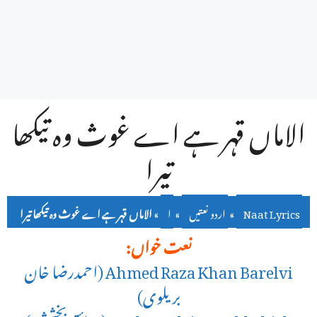
الاماں قہر ہے اے غوث وہ تیکھا
تیرا
Naat Lyrics
»
اردو نعتیں
»
ا
»
الاماں قہر ہے اے غوث وہ تیکھا تیرا
نعت خواں:
Ahmed Raza Khan Barelvi (احمدرضا خان
بریلوی)