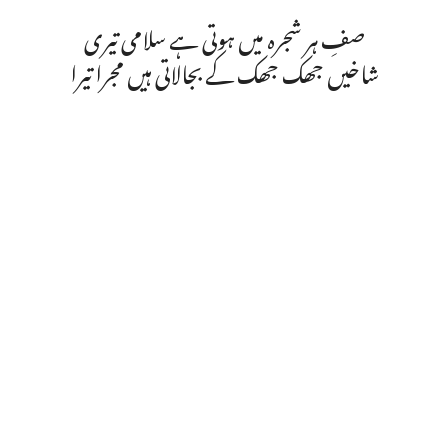
صفِ ہر شجرہ میں ہوتی ہے سلامی تیری
شاخیں جھک جھک کے بجالاتی ہیں مجرا تیرا