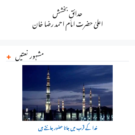
حدائقِ بخشش
اعلیٰ حضرت امام احمد رضا خان
مشہور نعتیں
خدا کے قرب میں جانا حضور جانتے ہیں