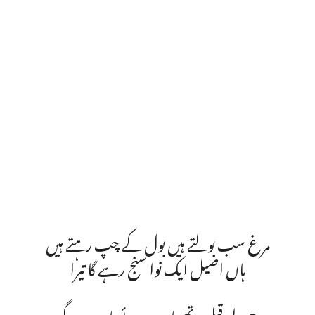
مرغ سب بولتے ہیں بول کے چپ رہتے ہیں
ہاں اصیل ایک نوا سنج رہے گا تیرا
جو ولی قبل تھے یا بعد ہوئے یا ہوں گے