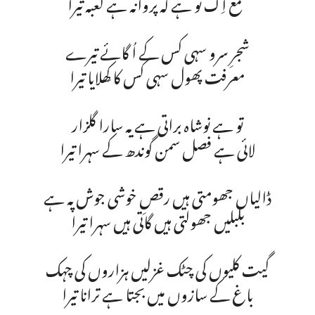
شمع اِک تو ہے کہ پروانہ ہے کعبہ تیرا
شجرِ سرو سہی کس کے اُگائے تیرے
معرفت پھول سہی کس کا کِھلایا تیرا
تو ہے نوشاہ براتی ہے یہ سارا گلزار
لائی ہے فصل سمن گوندھ کے سہرا تیرا
ڈالیاں جھومتی ہیں رقصِ خوشی جوش پہ ہے
بلبلیں جھولتی ہیں گاتی ہیں سہرا تیرا
گیت کلیوں کی چٹک غزلیں ہزاروں کی چہک
باغ کے سازوں میں بجتا ہے ترانا تیرا