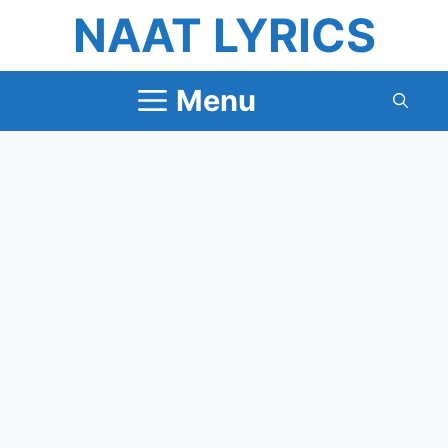
Skip
NAAT LYRICS
to
content
Menu