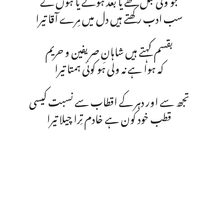
سب ادب رکھتے ہیں دل میں مِرے آقا تیرا
بقسم کہتے ہیں شاہانِ صریفین و حریم
کہ ہوا ہے نہ ولی ہو کوئی ہمتا تیرا
تجھ سے اور دہر کے اقطاب سے نسبت کیسی
قطب خود کون ہے خادم تِرا چیلا تیرا