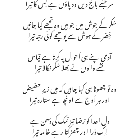
سر جسے باج دیں وہ پاؤں ہے کِس کا تیرا
سُکر کے جوش میں جو ہیں وہ تجھے کیا جانیں
خِضر کے ہوش سے پوچھے کوئی رتبہ تیرا
آدمی اپنے ہی اَحوال پہ کرتا ہے قیاس
نشے والوں نے بھلا سُکر نکالا تیرا
وہ تو چھوٹا ہی کہا چاہیں کہ ہیں زیرِ حضیض
اور ہر اَوج سے اونچا ہے ستارہ تیرا
دلِ اعدا کو رؔضا تیز نمک کی دُھن ہے
اِک ذرا اور چھڑکتا رہے خامہ تیرا