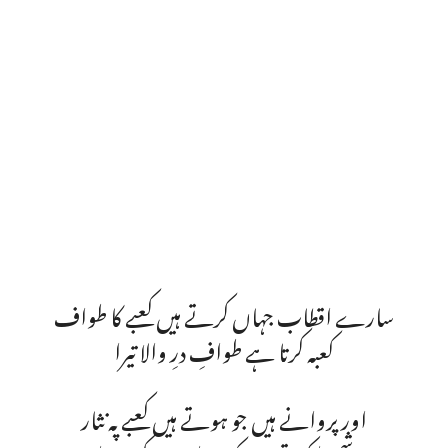
سارے اقطاب جہاں کرتے ہیں کعبے کا طواف
کعبہ کرتا ہے طوافِ درِ والا تیرا
اور پروانے ہیں جو ہوتے ہیں کعبے پہ نثار