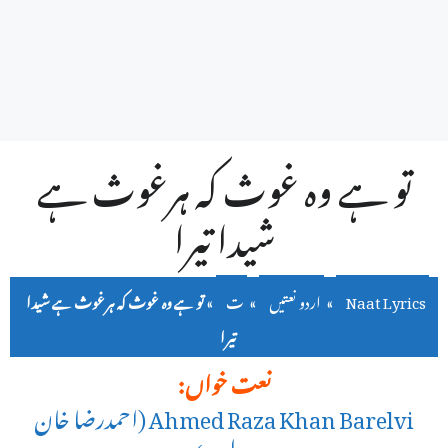
تو ہے وہ غوث کہ ہرغوث ہے
شیدا تیرا
Naat Lyrics
»
اردو نعتیں
»
ت
»
تو ہے وہ غوث کہ ہرغوث ہے شیدا
تیرا
نعت خواں:
Ahmed Raza Khan Barelvi (احمدرضا خان