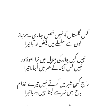
کس گلستاں کو نہیں فصلِ بہاری سے نیاز
کون سے سلسلے میں فیض نہ آیا تیرا
نہیں کس چاند کی منزل میں ترا جلوۂ نور
نہیں کس آئینہ کے گھر میں اُُجالا تیرا
راج کس شہر میں کرتے نہیں تیرے خدّام
باج کِس نہر سے لیتا نہیں دریا تیرا