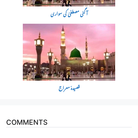
آ گئی مصطفیٰ کی سواری
قصیدۂ معراج
COMMENTS