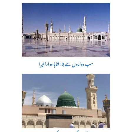
سب دواروں سے بڑا شاہا دوارا تیرا