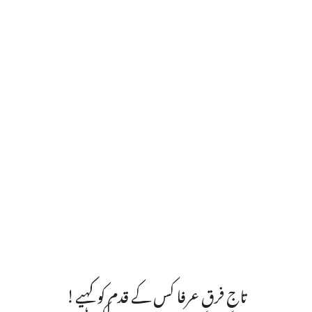
تاجِ فرقِ عرفا کس کے قدم کو کہیے!