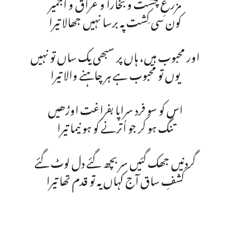
مزرعِ چشت و بخارا و عراق و اجمیر
کون سی کِشت پہ برسا نہیں جھالا تیرا
اور محبوب ہیں، ہاں پر سبھی یک ساں تو نہیں
یوں تو محبوب ہے ہر چاہنے والا تیرا
اس کو سو فرد سراپا بفراغت اوڑھیں
تنگ ہو کر جو اُترنے کو ہو نیما تیرا
گردنیں جھک گئیں سر بچھ گئے دل لوٹ گئے
کشفِ ساق آج کہاں یہ تو قدم تھا تیرا