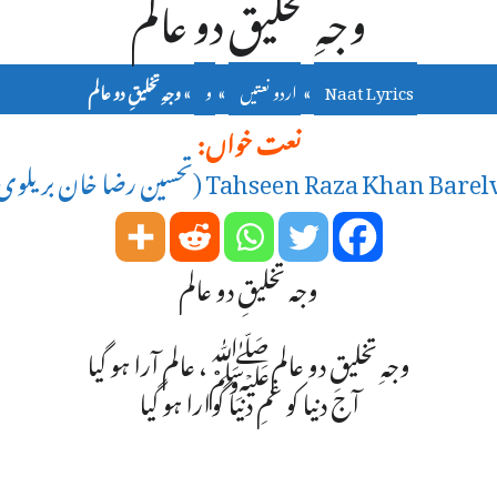
وجہِ تخلیقِ دو عالم
Naat Lyrics
»
اردو نعتیں
»
و
»
وجہِ تخلیقِ دو عالم
نعت خواں:
Tahseen Raza Khan Bare (تحسین رضا خان بریلوی)
وجہ تخلیقِ دو عالم
وجہِ تخلیقِ دو عالمﷺ، عالم آرا ہو گیا
آج دنیا کو غمِ دنیا گوارا ہو گیا