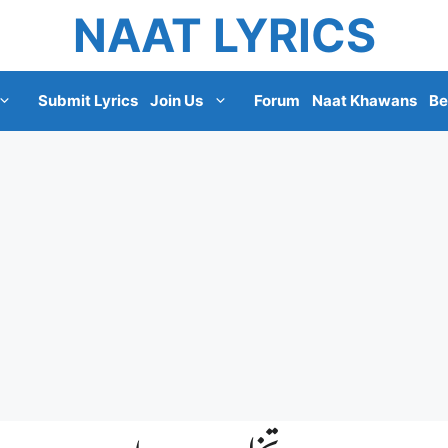
NAAT LYRICS
Submit Lyrics
Join Us
Forum
Naat Khawans
Be