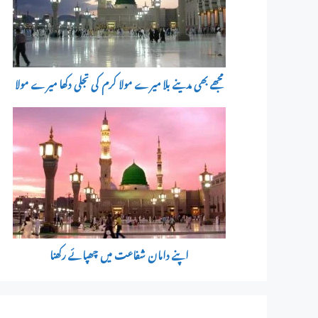
مجھے بھی مدینے بلا میرے مولا کرم کی تجلی دکھا میرے مولا
اپنے دامان شفاعت میں چھپائے رکھنا