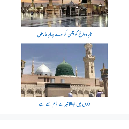
نارِ دوزخ کو چمن کر دے بہارِ عارض
دلوں میں اجالا تیرے نام سے ہے