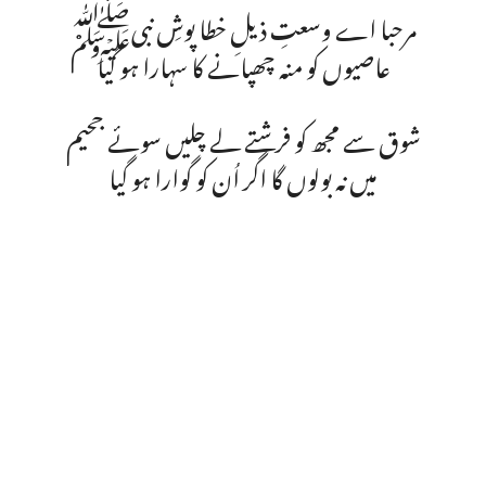
مرحبا اے وسعتِ ذ یلِ خطا پوشِ نبیﷺ
عاصیوں کو منہ چھپانے کا سہارا ہو گیا
شوق سے مجھ کو فرشتے لے چلیں سوئے جحیم
میں نہ بولوں گا اگر اُن کو گوارا ہو گیا