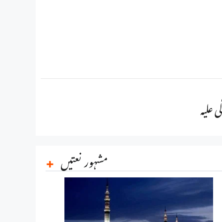
 علیہ
مشہور نعتیں