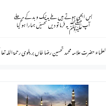
بس ابھی ہوتے ہیں طے یہ نیک و بد کے مرحلے
آپﷺ یہ فرما تو دیں تحسیؔں ہمارا ہو گیا
علماء حضرت علامہ محمد تحسین رضا خاں بریلوی رحمۃ اللہ تعا لٰی