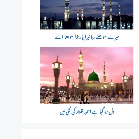
میرے سوھنے ربا تیرا یار بڑا سوھنا اے
دل رہ گیا ہے احمدِ مختار کی گلی میں