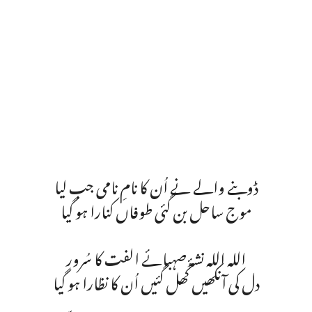
ڈوبنے والے نے اُن کا نامِ نامی جب لیا
موج ساحل بن گئی طوفاں کنارا ہو گیا
اللہ اللہ نشۂ صہبائے الفت کا سُرور
دل کی آنکھیں کُھل گئیں اُن کا نظارا ہو گیا