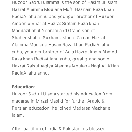
Huzoor Sadrul ulamma is the son of Hakim ul Islam
Hazrat Alamma Moulana Mufti Hasnain Raza khan
RadiaAllahu anhu and younger brother of Huzoor
Ameen e Shariat Hazrat Sibtain Raza khan
Maddazillahul Noorani and Grand son of
Shahenshah e Sukhan Ustad e Zaman Hazrat
Alamma Moulana Hasan Raza khan RadiaAllahu
anhu, younger brother of Aala Hazrat Imam Ahmed
Raza khan RadiaAllahu anhu, great grand son of
Hazrat Raisul Atqiya Alamma Moulana Naqi Ali KHan
RadiaAllahu anhu.
Education:
Huzoor Sadrul Ulama started his education from
madarsa in Mirzai Masjid for further Arabic &
Persian education, he joined Madarsa Mazhar e
Islam.
After partition of India & Pakistan his blessed