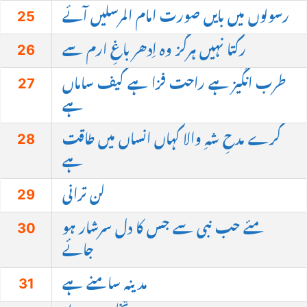
25
رسولوں میں بایں صورت امام المرسلیں آئے
26
رکتا نہیں ہرگز وہ اِدھر باغِ ارم سے
27
طرب انگیز ہے راحت فزا ہے کیف ساماں
ہے
28
کرے مدحِ شہِ والا کہاں انساں میں طاقت
ہے
29
لن ترانی
30
مئے حب نبی سے جس کا دل سرشار ہو
جائے
31
مدینہ سامنے ہے