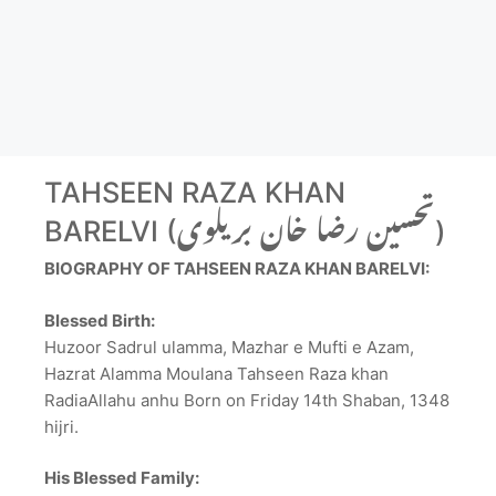
TAHSEEN RAZA KHAN
BARELVI (تحسین رضا خان بریلوی)
BIOGRAPHY OF TAHSEEN RAZA KHAN BARELVI:
Blessed Birth:
Huzoor Sadrul ulamma, Mazhar e Mufti e Azam,
Hazrat Alamma Moulana Tahseen Raza khan
RadiaAllahu anhu Born on Friday 14th Shaban, 1348
hijri.
His Blessed Family: