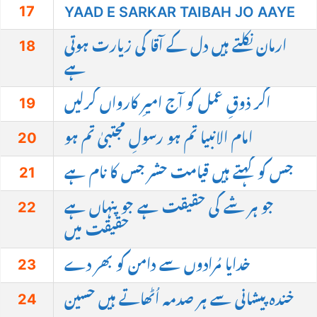
17
YAAD E SARKAR TAIBAH JO AAYE
18
ارمان نکلتے ہیں دل کے آقا کی زیارت ہوتی
ہے
19
اگر ذوقِ عمل کو آج امیرِ کارواں کرلیں
20
امام الانبیا تم ہو رسولِ مجتبیٰ تم ہو
21
جس کو کہتے ہیں قیامت حشر جس کا نام ہے
22
جو ہر شے کی حقیقت ہے جو پنہاں ہے
حقیقت میں
23
خدایا مُرادوں سے دامن کو بھر دے
24
خندہ پیشانی سے ہر صدمہ اُٹھاتے ہیں حسین