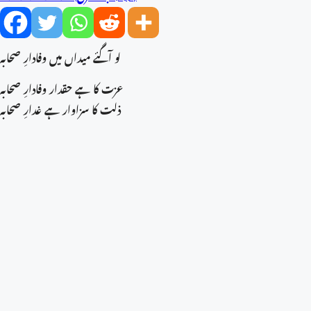
لو آگئے میداں میں وفادارِ صحابہ
عزت کا ہے حقدار وفادارِ صحابہ
ذلت کا سزاوار ہے غدارِ صحابہ