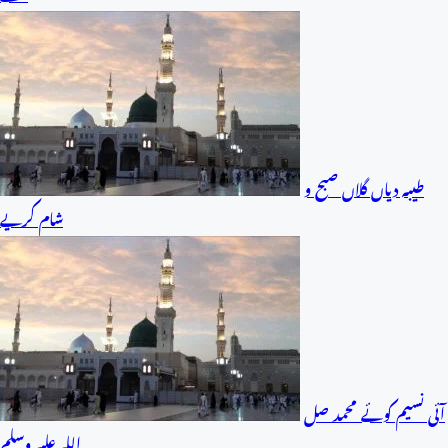
طیبہ دیاں گلاں صبح و
شام کریے
آئی نسیم کوئے محمد صل
اللہ علیہ وسلم