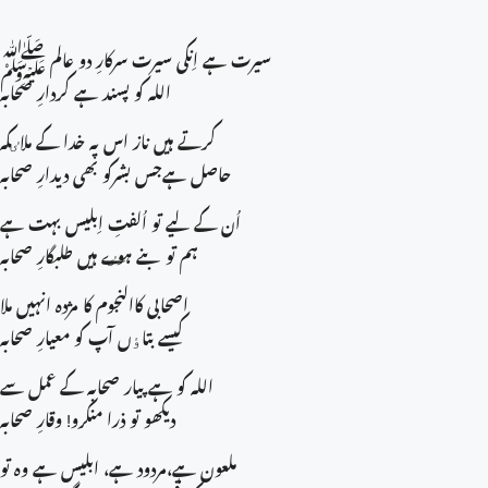
سیرت ہے اِنکی سیرت سرکارِ دو عالم ﷺ
اللہ کو پسند ہے کردارِ صحابہ
کرتے ہیں ناز اس پہ خدا کے ملاٸکہ
حاصل ہےجس بشرکو بھی دیدارِ صحابہ
اُن كے لیے تو اُلفتِ اِبلیس بہت ہے
ہم تو بنے ہوٸے ہیں طلبگارِ صحابہ
اصحابی کاالنجوم کا مژدہ انہیں ملا
کیسے بتاٶں آپ کو معیارِ صحابہ
اللہ کو ہے پیار صحابہ کے عمل سے
دیکھو تو ذرا منکرو! وقارِ صحابہ
ملعون ہے،مردود ہے، ابلیس ہے وہ تو