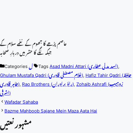
عاصم پڑھے گا جھوم کے نغمے سلام کے
جبکہ لگے گا حشر میں دربارِ صحابہ
,
Asad Madni Attari (اسد مدنی عطاری)
Tags
ل
Categories
Hafiz Tahir Qadri (حافظ
,
Ghulam Mustafa Qadri (غلام مصطفی قادری)
Zohaib Ashrafi (زوہیب
,
Rao Brothers (راؤ برادران)
,
طاہر قادری)
اشرفی)
Wafadar Sahaba
Bazme Mahboob Sajane Mein Maza Aata Hai
مشہور نعتیں