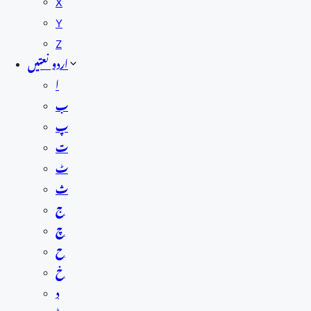
X
Y
Z
اردو نعتیں
ا
ب
پ
ت
ٹ
ث
ج
چ
ح
خ
د