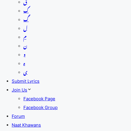
ق
ک
گ
ل
م
ن
و
ہ
ی
Submit Lyrics
Join Us
Facebook Page
Facebook Group
Forum
Naat Khawans