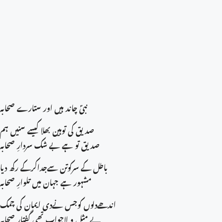
نبیؐ چاند ہیں اور ستارے صحابہ
صدیق کی توہین بھلا کیسے سنیں ہم
صدیق تو ہے بے شک سردارِ صحابہ
باطل کے سرکوتن سےجداکرکے رکھ دیا
مشہور ہے جہان میں تلوارِ صحابہ
اندھےدلوں کوجس نےدی ایمان کی چمک
بے مثل و لاجواب تھی گفتارِ صحابہ