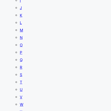
I
J
K
L
M
N
O
P
Q
R
S
T
U
V
W