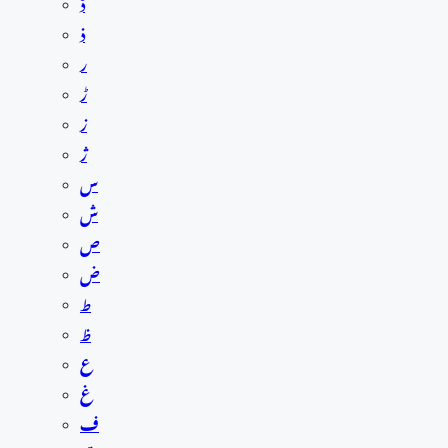
ڈ
ذ
ر
ڑ
ز
ژ
س
ش
ص
ض
ط
ظ
ع
غ
ف