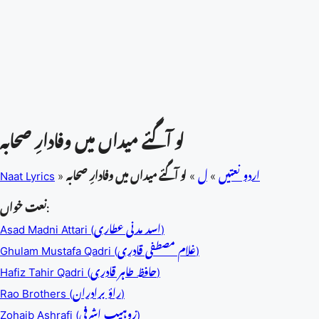
لو آگئے میداں میں وفادارِ صحابہ
اردو نعتیں
»
ل
»
لو آگئے میداں میں وفادارِ صحابہ
»
Naat Lyrics
نعت خواں:
Asad Madni Attari (اسد مدنی عطاری)
Ghulam Mustafa Qadri (غلام مصطفی قادری)
Hafiz Tahir Qadri (حافظ طاہر قادری)
Rao Brothers (راؤ برادران)
Zohaib Ashrafi (زوہیب اشرفی)