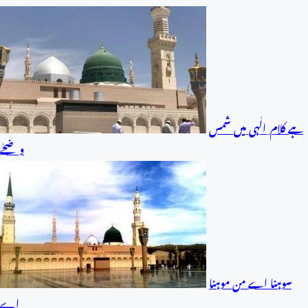
ہے کلام ِ الٰہی میں شمس
و ضحٰے
سوہنا اے من موہنا
اے