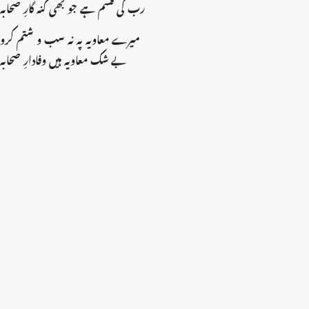
رب کی قسم ہے جو بھی گنہ گارِ صحابہ
میرے معاویہ پہ نہ سب و شتم کرو
بے شک معاویہ ہیں وفادارِ صحابہ