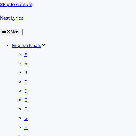
Skip to content
Naat Lyrics
Menu
English Naats
#
A
B
C
D
E
F
G
H